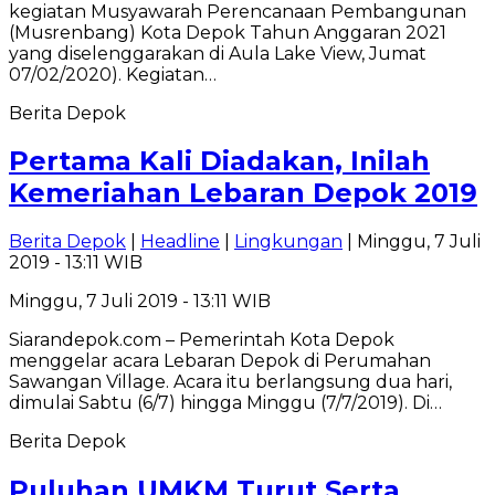
kegiatan Musyawarah Perencanaan Pembangunan
(Musrenbang) Kota Depok Tahun Anggaran 2021
yang diselenggarakan di Aula Lake View, Jumat
07/02/2020). Kegiatan…
Berita Depok
Pertama Kali Diadakan, Inilah
Kemeriahan Lebaran Depok 2019
Berita Depok
|
Headline
|
Lingkungan
| Minggu, 7 Juli
2019 - 13:11 WIB
Minggu, 7 Juli 2019 - 13:11 WIB
Siarandepok.com – Pemerintah Kota Depok
menggelar acara Lebaran Depok di Perumahan
Sawangan Village. Acara itu berlangsung dua hari,
dimulai Sabtu (6/7) hingga Minggu (7/7/2019). Di…
Berita Depok
Puluhan UMKM Turut Serta