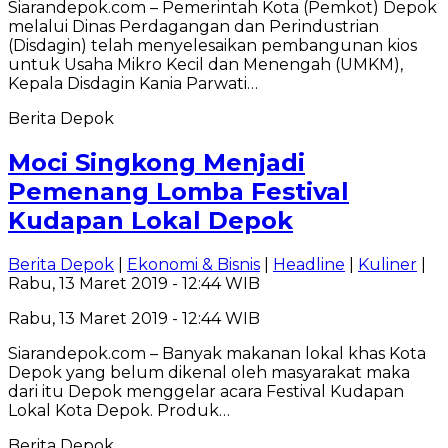
Siarandepok.com – Pemerintah Kota (Pemkot) Depok
melalui Dinas Perdagangan dan Perindustrian
(Disdagin) telah menyelesaikan pembangunan kios
untuk Usaha Mikro Kecil dan Menengah (UMKM),
Kepala Disdagin Kania Parwati…
Berita Depok
Moci Singkong Menjadi
Pemenang Lomba Festival
Kudapan Lokal Depok
Berita Depok
|
Ekonomi & Bisnis
|
Headline
|
Kuliner
|
Rabu, 13 Maret 2019 - 12:44 WIB
Rabu, 13 Maret 2019 - 12:44 WIB
Siarandepok.com – Banyak makanan lokal khas Kota
Depok yang belum dikenal oleh masyarakat maka
dari itu Depok menggelar acara Festival Kudapan
Lokal Kota Depok. Produk…
Berita Depok