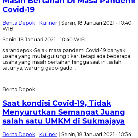
Masih Bertahan Di Masa Pandemi
Covid-19
Berita Depok
|
Kuliner
| Senin, 18 Januari 2021 - 10:40
WIB
Senin, 18 Januari 2021 - 10:40 WIB
siarandepok-Sejak masa pandemi Covid-19 banyak
usaha yang mulai gulung tikar, tetapi ada beberapa
usaha yang masih bertahan hingga saat ini, salah
satunya, warung gado-gado…
Berita Depok
Saat kondisi Covid-19, Tidak
Menyurutkan Semangat Juang
salah satu UMKM di Sukmajaya
Berita Depok
|
Kuliner
| Senin, 18 Januari 2021 - 10:34