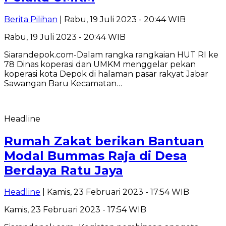
Berita Pilihan
| Rabu, 19 Juli 2023 - 20:44 WIB
Rabu, 19 Juli 2023 - 20:44 WIB
Siarandepok.com-Dalam rangka rangkaian HUT RI ke
78 Dinas koperasi dan UMKM menggelar pekan
koperasi kota Depok di halaman pasar rakyat Jabar
Sawangan Baru Kecamatan…
Headline
Rumah Zakat berikan Bantuan
Modal Bummas Raja di Desa
Berdaya Ratu Jaya
Headline
| Kamis, 23 Februari 2023 - 17:54 WIB
Kamis, 23 Februari 2023 - 17:54 WIB