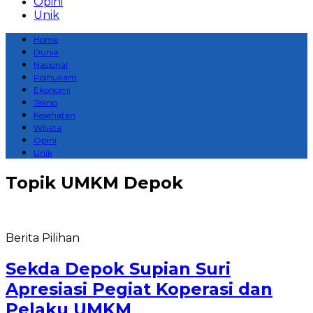
Opini
Unik
Home
Dunia
Nasional
Polhukam
Ekonomi
Tekno
Kesehatan
Wisata
Opini
Unik
Topik
UMKM Depok
Berita Pilihan
Sekda Depok Supian Suri
Apresiasi Pegiat Koperasi dan
Pelaku UMKM