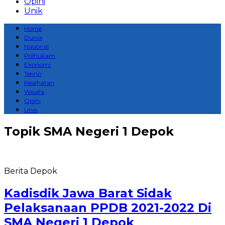
Opini
Unik
Home
Dunia
Nasional
Polhukam
Ekonomi
Tekno
Kesehatan
Wisata
Opini
Unik
Topik
SMA Negeri 1 Depok
Berita Depok
Kadisdik Jawa Barat Sidak
Pelaksanaan PPDB 2021-2022 Di
SMA Negeri 1 Depok