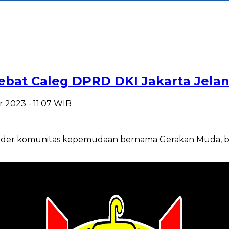
bat Caleg DPRD DKI Jakarta Jela
r 2023 - 11:07 WIB
under komunitas kepemudaan bernama Gerakan Muda, berh