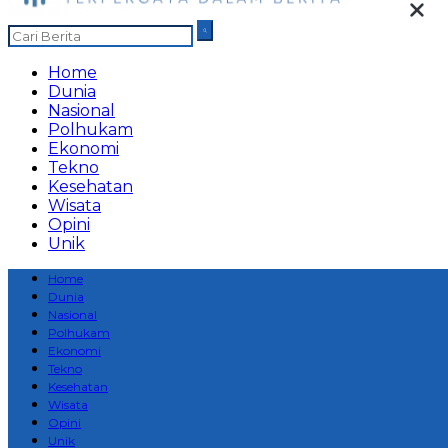
Home
Dunia
Nasional
Polhukam
Ekonomi
Tekno
Kesehatan
Wisata
Opini
Unik
Home
Dunia
Nasional
Polhukam
Ekonomi
Tekno
Kesehatan
Wisata
Opini
Unik