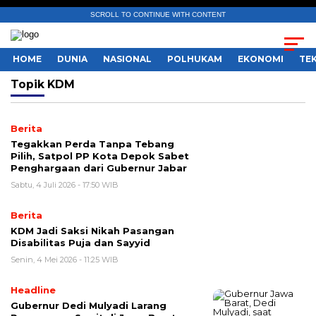
SCROLL TO CONTINUE WITH CONTENT
HOME
DUNIA
NASIONAL
POLHUKAM
EKONOMI
TE
Topik
KDM
Berita
Tegakkan Perda Tanpa Tebang
Pilih, Satpol PP Kota Depok Sabet
Penghargaan dari Gubernur Jabar
Sabtu, 4 Juli 2026 - 17:50 WIB
Berita
KDM Jadi Saksi Nikah Pasangan
Disabilitas Puja dan Sayyid
Senin, 4 Mei 2026 - 11:25 WIB
Headline
Gubernur Dedi Mulyadi Larang