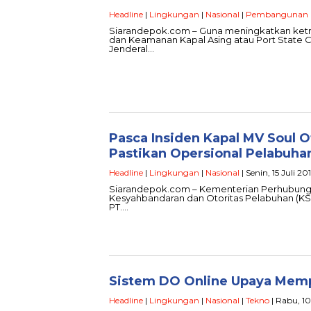
Headline
|
Lingkungan
|
Nasional
|
Pembangunan
Siarandepok.com – Guna meningkatkan ketra
dan Keamanan Kapal Asing atau Port State C
Jenderal…
Pasca Insiden Kapal MV Soul 
Pastikan Opersional Pelabuhan
Headline
|
Lingkungan
|
Nasional
| Senin, 15 Juli 20
Siarandepok.com – Kementerian Perhubungan
Kesyahbandaran dan Otoritas Pelabuhan (KS
PT….
Sistem DO Online Upaya Mem
Headline
|
Lingkungan
|
Nasional
|
Tekno
| Rabu, 10