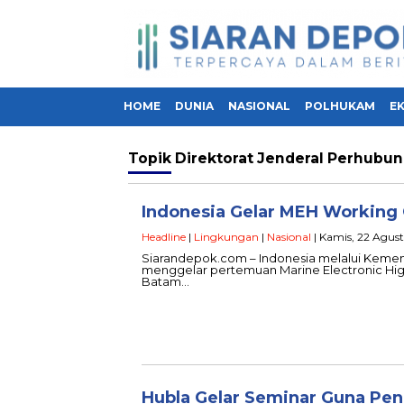
HOME
DUNIA
NASIONAL
POLHUKAM
E
Topik
Direktorat Jenderal Perhubu
Indonesia Gelar MEH Working 
Headline
|
Lingkungan
|
Nasional
| Kamis, 22 Agust
Siarandepok.com – Indonesia melalui Kemen
menggelar pertemuan Marine Electronic High
Batam…
Hubla Gelar Seminar Guna Pe