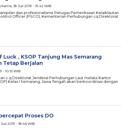
| Kamis, 18 Juli 2019 - 19:42 WIB
mpilan dan profesionalisme Petugas Pemeriksaan Kelaiklautan
ontrol Officer (PSCO), Kementerian Perhubungan cq Direktorat
Of Luck , KSOP Tanjung Mas Semarang
 Tetap Berjalan
19 - 10:51 WIB
 c.q Direktorat Jenderal Perhubungan Laut melalui Kantor
OP) Kelas I Semarang, Jawa Tengah akan berkoordinasi dengan
percepat Proses DO
 Juli 2019 - 18:46 WIB