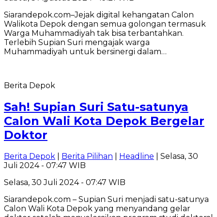
Siarandepok.com–Jejak digital kehangatan Calon
Walikota Depok dengan semua golongan termasuk
Warga Muhammadiyah tak bisa terbantahkan.
Terlebih Supian Suri mengajak warga
Muhammadiyah untuk bersinergi dalam…
Berita Depok
Sah! Supian Suri Satu-satunya
Calon Wali Kota Depok Bergelar
Doktor
Berita Depok
|
Berita Pilihan
|
Headline
| Selasa, 30
Juli 2024 - 07:47 WIB
Selasa, 30 Juli 2024 - 07:47 WIB
Siarandepok.com – Supian Suri menjadi satu-satunya
Calon Wali Kota Depok yang menyandang gelar