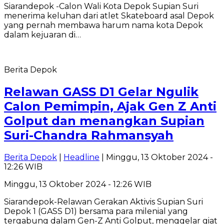
Siarandepok -Calon Wali Kota Depok Supian Suri
menerima keluhan dari atlet Skateboard asal Depok
yang pernah membawa harum nama kota Depok
dalam kejuaran di…
Berita Depok
Relawan GASS D1 Gelar Ngulik
Calon Pemimpin, Ajak Gen Z Anti
Golput dan menangkan Supian
Suri-Chandra Rahmansyah
Berita Depok
|
Headline
| Minggu, 13 Oktober 2024 -
12:26 WIB
Minggu, 13 Oktober 2024 - 12:26 WIB
Siarandepok-Relawan Gerakan Aktivis Supian Suri
Depok 1 (GASS D1) bersama para milenial yang
tergabung dalam Gen-Z Anti Golput, menggelar giat