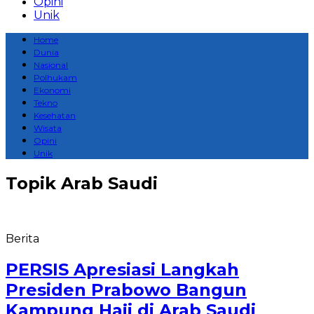
Opini
Unik
Home
Dunia
Nasional
Polhukam
Ekonomi
Tekno
Kesehatan
Wisata
Opini
Unik
Topik
Arab Saudi
Berita
PERSIS Apresiasi Langkah
Presiden Prabowo Bangun
Kampung Haji di Arab Saudi