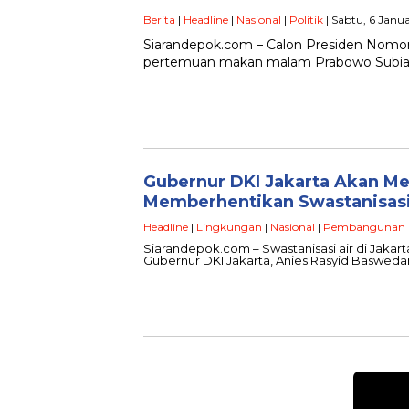
Berita
|
Headline
|
Nasional
|
Politik
| Sabtu, 6 Janu
Siarandepok.com – Calon Presiden Nomor 
pertemuan makan malam Prabowo Subian
Gubernur DKI Jakarta Akan 
Memberhentikan Swastanisasi
Headline
|
Lingkungan
|
Nasional
|
Pembangunan
Siarandepok.com – Swastanisasi air di Jakar
Gubernur DKI Jakarta, Anies Rasyid Baswed