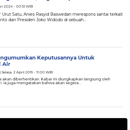
ari 2024 - 00:51 WIB
Urut Satu, Anies Rasyid Baswedan merespons santai terkait
to dan Presiden Joko Widodo di sebuah…
Mengumumkan Keputusannya Untuk
 Air
| Selasa, 2 April 2019 - 11:00 WIB
ta akan diberhentikan. Kabar ini diungkapkan langsung oleh
an. Ia juga mengatakan bahwa akan segera…