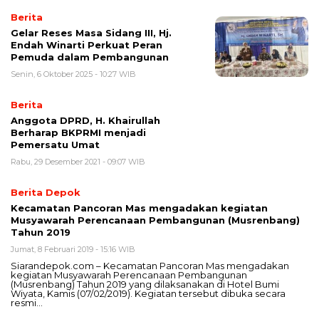
Berita
Gelar Reses Masa Sidang III, Hj.
Endah Winarti Perkuat Peran
Pemuda dalam Pembangunan
Senin, 6 Oktober 2025 - 10:27 WIB
Berita
Anggota DPRD, H. Khairullah
Berharap BKPRMI menjadi
Pemersatu Umat
Rabu, 29 Desember 2021 - 09:07 WIB
Berita Depok
Kecamatan Pancoran Mas mengadakan kegiatan
Musyawarah Perencanaan Pembangunan (Musrenbang)
Tahun 2019
Jumat, 8 Februari 2019 - 15:16 WIB
Siarandepok.com – Kecamatan Pancoran Mas mengadakan
kegiatan Musyawarah Perencanaan Pembangunan
(Musrenbang) Tahun 2019 yang dilaksanakan di Hotel Bumi
Wiyata, Kamis (07/02/2019). Kegiatan tersebut dibuka secara
resmi…