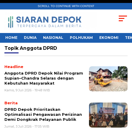
SCROLL TO CONTINUE WITH CONTENT
HOME
DUNIA
NASIONAL
POLHUKAM
EKONOMI
TE
Topik
Anggota DPRD
Headline
Anggota DPRD Depok Nilai Program
Supian–Chandra Selaras dengan
Kebutuhan Masyarakat
Kamis, 9 Juli 2026 - 19:48 WIB
Berita
DPRD Depok Prioritaskan
Optimalisasi Pengawasan Perizinan
Demi Dongkrak Pelayanan Publik
Jumat, 3 Juli 2026 - 17:05 WIB