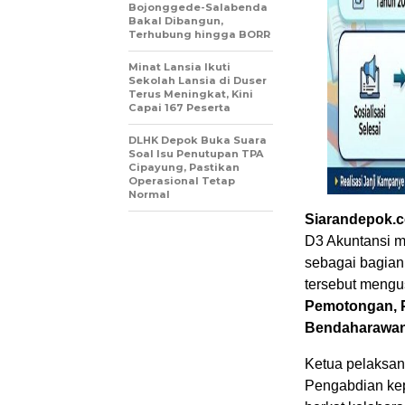
Bojonggede-Salabenda
Bakal Dibangun,
Terhubung hingga BORR
Minat Lansia Ikuti
Sekolah Lansia di Duser
Terus Meningkat, Kini
Capai 167 Peserta
DLHK Depok Buka Suara
Soal Isu Penutupan TPA
Cipayung, Pastikan
Operasional Tetap
Normal
Siarandepok.
D3 Akuntansi 
sebagai bagian
tersebut meng
Pemotongan, P
Bendaharawan
Ketua pelaksan
Pengabdian kep