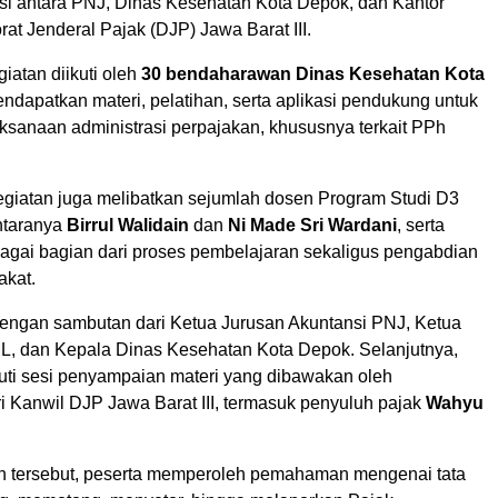
asi antara PNJ, Dinas Kesehatan Kota Depok, dan Kantor
rat Jenderal Pajak (DJP) Jawa Barat III.
iatan diikuti oleh
30 bendaharawan Dinas Kesehatan Kota
dapatkan materi, pelatihan, serta aplikasi pendukung untuk
sanaan administrasi perpajakan, khususnya terkait PPh
giatan juga melibatkan sejumlah dosen Program Studi D3
antaranya
Birrul Walidain
dan
Ni Made Sri Wardani
, serta
gai bagian dari proses pembelajaran sekaligus pengabdian
akat.
dengan sambutan dari Ketua Jurusan Akuntansi PNJ, Ketua
, dan Kepala Dinas Kesehatan Kota Depok. Selanjutnya,
uti sesi penyampaian materi yang dibawakan oleh
i Kanwil DJP Jawa Barat III, termasuk penyuluh pajak
Wahyu
n tersebut, peserta memperoleh pemahaman mengenai tata