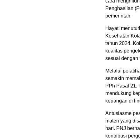
cara menghitun
Penghasilan (PP
pemerintah.
Hayati menutur
Kesehatan Kota 
tahun 2024. Ko
kualitas pengel
sesuai dengan 
Melalui pelati
semakin memaha
PPh Pasal 21. 
mendukung kepa
keuangan di li
Antusiasme pes
materi yang dis
hari. PNJ berha
kontribusi per