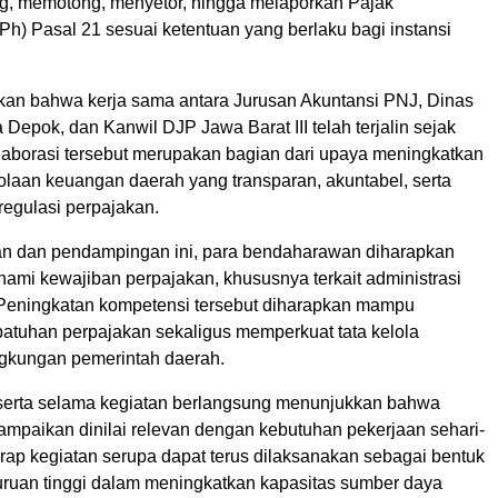
g, memotong, menyetor, hingga melaporkan Pajak
h) Pasal 21 sesuai ketentuan yang berlaku bagi instansi
kan bahwa kerja sama antara Jurusan Akuntansi PNJ, Dinas
Depok, dan Kanwil DJP Jawa Barat III telah terjalin sejak
laborasi tersebut merupakan bagian dari upaya meningkatkan
olaan keuangan daerah yang transparan, akuntabel, serta
regulasi perpajakan.
han dan pendampingan ini, para bendaharawan diharapkan
mi kewajiban perpajakan, khususnya terkait administrasi
Peningkatan kompetensi tersebut diharapkan mampu
tuhan perpajakan sekaligus memperkuat tata kelola
ngkungan pemerintah daerah.
erta selama kegiatan berlangsung menunjukkan bahwa
ampaikan dinilai relevan dengan kebutuhan pekerjaan sehari-
rap kegiatan serupa dapat terus dilaksanakan sebagai bentuk
guruan tinggi dalam meningkatkan kapasitas sumber daya