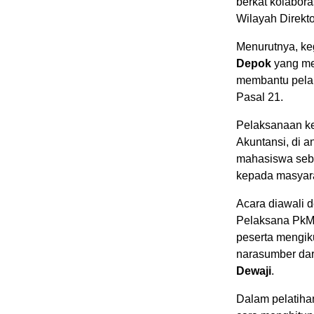
berkat kolabor
Wilayah Direkto
Menurutnya, keg
Depok
yang men
membantu pelak
Pasal 21.
Pelaksanaan ke
Akuntansi, di 
mahasiswa seba
kepada masyar
Acara diawali 
Pelaksana PkML
peserta mengik
narasumber dar
Dewaji
.
Dalam pelatiha