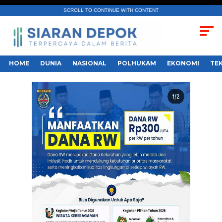
SCROLL TO CONTINUE WITH CONTENT
HOME
DUNIA
NASIONAL
POLHUKAM
EKONOMI
TE