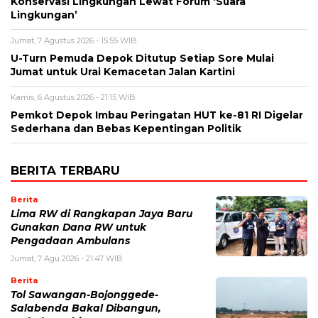
Konservasi Lingkungan Lewat Forum ‘Suara
Lingkungan’
Jumat, 7 Agustus 2026 - 15:55 WIB
U-Turn Pemuda Depok Ditutup Setiap Sore Mulai
Jumat untuk Urai Kemacetan Jalan Kartini
Kamis, 6 Agustus 2026 - 21:15 WIB
Pemkot Depok Imbau Peringatan HUT ke-81 RI Digelar
Sederhana dan Bebas Kepentingan Politik
BERITA TERBARU
Berita
Lima RW di Rangkapan Jaya Baru
Gunakan Dana RW untuk
Pengadaan Ambulans
Jumat, 7 Agu 2026 - 21:47 WIB
Berita
Tol Sawangan-Bojonggede-
Salabenda Bakal Dibangun,