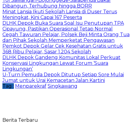
Tol Sawangan-Bojonggede-Salabenda Bakal
Dibangun, Terhubung hingga BORR
Minat Lansia Ikuti Sekolah Lansia di Duser Terus
Meningkat, Kini Capai 167 Peserta
DLHK Depok Buka Suara Soal Isu Penutupan TPA
Cipayung, Pastikan Operasional Tetap Normal
Cegah Tawuran Pelajar, Polsek Beji Minta Orang Tua
dan Pihak Sekolah Memperketat Pengawasan
Pemkot Depok Gelar Cek Kesehatan Gratis untuk
368 Ribu Pelajar, Sasar 1.204 Sekolah
DLHK Depok Gandeng Komunitas Lokal Perkuat
Konservasi Lingkungan Lewat Forum ‘Suara
Lingkungan’
U-Turn Pemuda Depok Ditutup Setiap Sore Mulai
Jumat untuk Urai Kemacetan Jalan Kartini
Tag :
Menparekraf
Singkawang
Berita Terbaru