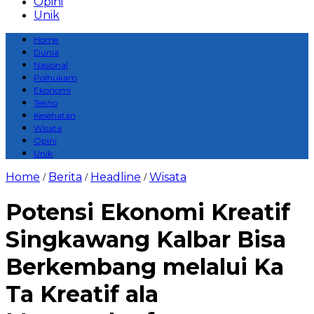
Opini
Unik
Home
Dunia
Nasional
Polhukam
Ekonomi
Tekno
Kesehatan
Wisata
Opini
Unik
Home
Berita
Headline
Wisata
/
/
/
Potensi Ekonomi Kreatif
Singkawang Kalbar Bisa
Berkembang melalui Ka
Ta Kreatif ala