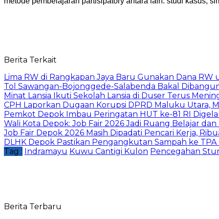
metode pembelajaran partisipatory antara lain: studi kasus, s
Berita Terkait
Lima RW di Rangkapan Jaya Baru Gunakan Dana RW
Tol Sawangan-Bojonggede-Salabenda Bakal Dibangu
Minat Lansia Ikuti Sekolah Lansia di Duser Terus Mening
CPH Laporkan Dugaan Korupsi DPRD Maluku Utara, M
Pemkot Depok Imbau Peringatan HUT ke-81 RI Digelar
Wali Kota Depok: Job Fair 2026 Jadi Ruang Belajar da
Job Fair Depok 2026 Masih Dipadati Pencari Kerja, R
DLHK Depok Pastikan Pengangkutan Sampah ke TPA 
Tag :
Indramayu
Kuwu Cantigi Kulon
Pencegahan Stu
Berita Terbaru