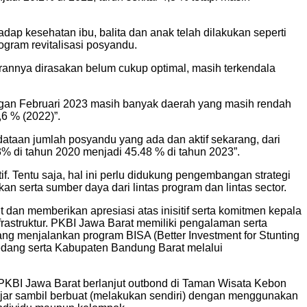
ap kesehatan ibu, balita dan anak telah dilakukan seperti
ogram revitalisasi posyandu.
annya dirasakan belum cukup optimal, masih terkendala
ngan Februari 2023 masih banyak daerah yang masih rendah
6 % (2022)”.
ataan jumlah posyandu yang ada dan aktif sekarang, dari
% di tahun 2020 menjadi 45.48 % di tahun 2023”.
. Tentu saja, hal ini perlu didukung pengembangan strategi
an serta sumber daya dari lintas program dan lintas sector.
 dan memberikan apresiasi atas inisitif serta komitmen kepala
astruktur. PKBI Jawa Barat memiliki pengalaman serta
ang menjalankan program BISA (Better Investment for Stunting
medang serta Kabupaten Bandung Barat melalui
a PKBI Jawa Barat berlanjut outbond di Taman Wisata Kebon
ajar sambil berbuat (melakukan sendiri) dengan menggunakan