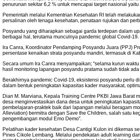
penurunan sekitar 6,2 % untuk mencapai target nasional yaitu
Pemerintah melalui Kementrian Kesehatan RI telah melakukan 
persalinan oleh tenaga kesehatan, penataan rujukan dan perb
Posyandu yang diharapkan sebagai garda terdepan dalam up
berbagai hal, terutama munculnya pandemic global Covid-19.
Ira Canra, Koordinator Pendamping Posyandu Juara (PPJ) P
persentase kenaikan strata posyandu mandiri, termasuk di K
Secara umum Ira Canra menyampaikan; “selama kurun waktu 3 
hasil monitoring lapangan posyandu pratama sudah tidak ada
Berakhirnya pandemic Covid-19, eksistensi posyandu perlu dim
dalam bentuk peningkatan kapasitas kader masyarakat, optimali
Dian M. Marviana, Kepala Training Centre PKBI Jawa Barat men
desa menginvestasikan dana desa untuk peningkatan kapasit
pembelajaran-praktek baik dari lapangan melalui beragam mode
Alleviation) bermitra dengan Save the Children, salah satu
pengembangan modul Emo Demo”.
Pelatihan kader kesehatan Desa Cantigi Kulon ini dikemas s
Pines Cikole Lembang. Melalui pendekatan adult learning da