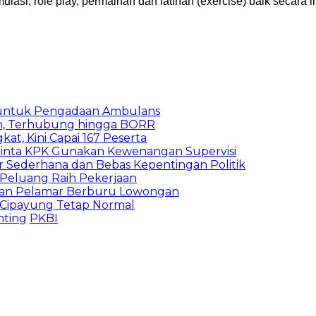
imulasi, role play, permainan dan latihan (exercise) baik secar
 untuk Pengadaan Ambulans
n, Terhubung hingga BORR
kat, Kini Capai 167 Peserta
inta KPK Gunakan Kewenangan Supervisi
 Sederhana dan Bebas Kepentingan Politik
n Peluang Raih Pekerjaan
ibuan Pelamar Berburu Lowongan
Cipayung Tetap Normal
nting
PKBI