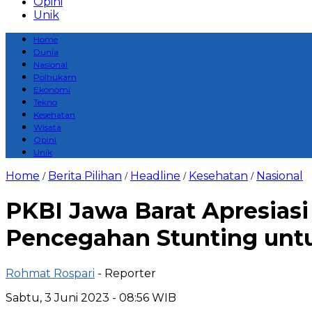
Opini
Unik
Home
Dunia
Nasional
Polhukam
Ekonomi
Tekno
Kesehatan
Wisata
Opini
Unik
Home
Berita Pilihan
Headline
Kesehatan
Nasional
/
/
/
/
PKBI Jawa Barat Apresiasi 
Pencegahan Stunting unt
Rohmat Rospari
- Reporter
Sabtu, 3 Juni 2023 - 08:56 WIB