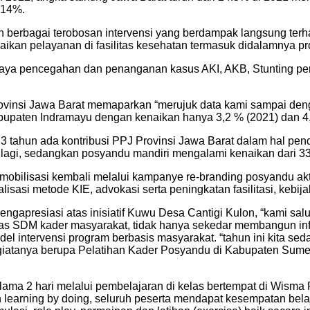
 14%.
berbagai terobosan intervensi yang berdampak langsung terhad
aikan pelayanan di fasilitas kesehatan termasuk didalamnya pr
aya pencegahan dan penanganan kasus AKI, AKB, Stunting per
rovinsi Jawa Barat memaparkan “merujuk data kami sampai de
abupaten Indramayu dengan kenaikan hanya 3,2 % (2021) dan 4,
tahun ada kontribusi PPJ Provinsi Jawa Barat dalam hal pend
 lagi, sedangkan posyandu mandiri mengalami kenaikan dari 33
obilisasi kembali melalui kampanye re-branding posyandu aktif
sasi metode KIE, advokasi serta peningkatan fasilitasi, kebijak
gapresiasi atas inisiatif Kuwu Desa Cantigi Kulon, “kami salut
as SDM kader masyarakat, tidak hanya sekedar membangun infr
l intervensi program berbasis masyarakat. “tahun ini kita sed
 kegiatanya berupa Pelatihan Kader Posyandu di Kabupaten Su
elama 2 hari melalui pembelajaran di kelas bertempat di Wism
n learning by doing, seluruh peserta mendapat kesempatan bel