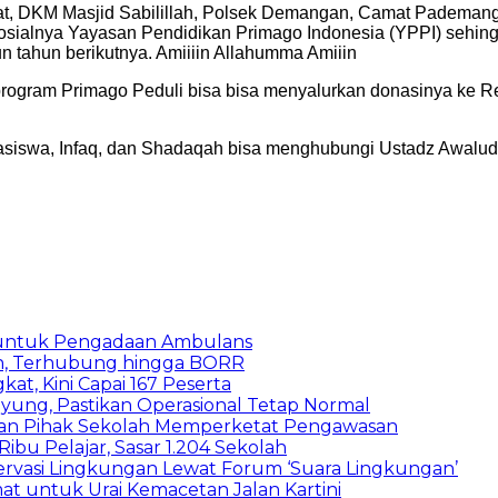
t, DKM Masjid Sabilillah, Polsek Demangan, Camat Pademanga
ialnya Yayasan Pendidikan Primago Indonesia (YPPI) sehingga
un tahun berikutnya. Amiiiin Allahumma Amiiin
-program Primago Peduli bisa bisa menyalurkan donasinya ke 
asiswa, Infaq, dan Shadaqah bisa menghubungi Ustadz Awaludd
 untuk Pengadaan Ambulans
n, Terhubung hingga BORR
kat, Kini Capai 167 Peserta
ung, Pastikan Operasional Tetap Normal
 dan Pihak Sekolah Memperketat Pengawasan
bu Pelajar, Sasar 1.204 Sekolah
vasi Lingkungan Lewat Forum ‘Suara Lingkungan’
t untuk Urai Kemacetan Jalan Kartini