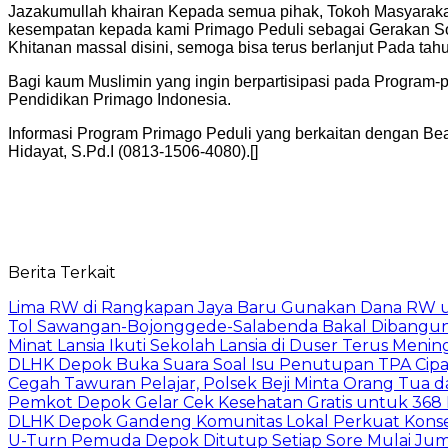
Jazakumullah khairan Kepada semua pihak, Tokoh Masyaraka
kesempatan kepada kami Primago Peduli sebagai Gerakan Sos
Khitanan massal disini, semoga bisa terus berlanjut Pada tah
Bagi kaum Muslimin yang ingin berpartisipasi pada Program
Pendidikan Primago Indonesia.
Informasi Program Primago Peduli yang berkaitan dengan Be
Hidayat, S.Pd.I (0813-1506-4080).[]
Berita Terkait
Lima RW di Rangkapan Jaya Baru Gunakan Dana RW
Tol Sawangan-Bojonggede-Salabenda Bakal Dibangu
Minat Lansia Ikuti Sekolah Lansia di Duser Terus Mening
DLHK Depok Buka Suara Soal Isu Penutupan TPA Cipay
Cegah Tawuran Pelajar, Polsek Beji Minta Orang Tua
Pemkot Depok Gelar Cek Kesehatan Gratis untuk 368 Ri
DLHK Depok Gandeng Komunitas Lokal Perkuat Konser
U-Turn Pemuda Depok Ditutup Setiap Sore Mulai Juma