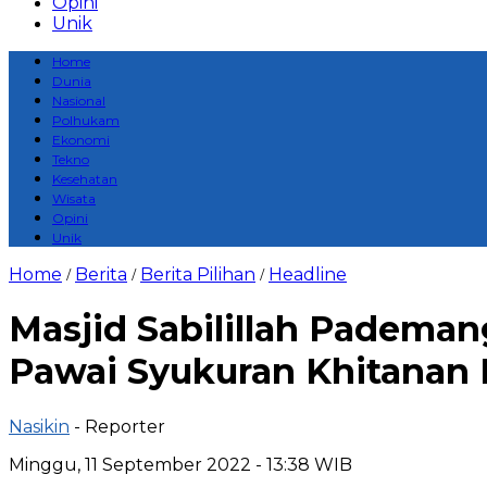
Opini
Unik
Home
Dunia
Nasional
Polhukam
Ekonomi
Tekno
Kesehatan
Wisata
Opini
Unik
Home
Berita
Berita Pilihan
Headline
/
/
/
Masjid Sabilillah Padema
Pawai Syukuran Khitanan 
Nasikin
- Reporter
Minggu, 11 September 2022 - 13:38 WIB