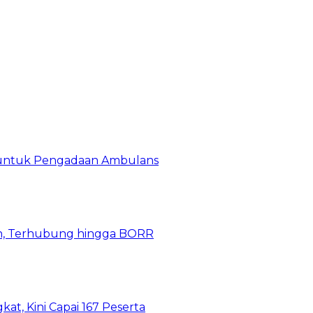
 untuk Pengadaan Ambulans
n, Terhubung hingga BORR
kat, Kini Capai 167 Peserta