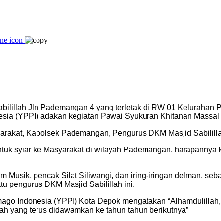
 Sabilillah Jln Pademangan 4 yang terletak di RW 01 Kelura
esia (YPPI) adakan kegiatan Pawai Syukuran Khitanan Massa
arakat, Kapolsek Pademangan, Pengurus DKM Masjid Sabililla
tuk syiar ke Masyarakat di wilayah Pademangan, harapannya ke
am Musik, pencak Silat Siliwangi, dan iring-iringan delman, s
u pengurus DKM Masjid Sabilillah ini.
ago Indonesia (YPPI) Kota Depok mengatakan “Alhamdulillah,
ah yang terus didawamkan ke tahun tahun berikutnya”