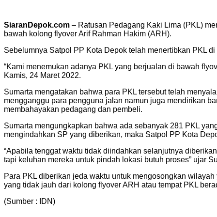
SiaranDepok.com
– Ratusan Pedagang Kaki Lima (PKL) mener
bawah kolong flyover Arif Rahman Hakim (ARH).
Sebelumnya Satpol PP Kota Depok telah menertibkan PKL di 
“Kami menemukan adanya PKL yang berjualan di bawah flyov
Kamis, 24 Maret 2022.
Sumarta mengatakan bahwa para PKL tersebut telah menyalahi
mengganggu para pengguna jalan namun juga mendirikan bangu
membahayakan pedagang dan pembeli.
Sumarta mengungkapkan bahwa ada sebanyak 281 PKL yang tela
mengindahkan SP yang diberikan, maka Satpol PP Kota Depo
“Apabila tenggat waktu tidak diindahkan selanjutnya diberik
tapi keluhan mereka untuk pindah lokasi butuh proses” ujar S
Para PKL diberikan jeda waktu untuk mengosongkan wilayah y
yang tidak jauh dari kolong flyover ARH atau tempat PKL bera
(Sumber : IDN)