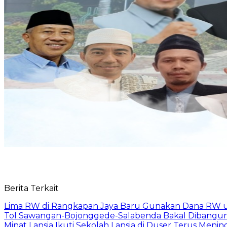
Berita Terkait
Lima RW di Rangkapan Jaya Baru Gunakan Dana RW
Tol Sawangan-Bojonggede-Salabenda Bakal Dibangu
Minat Lansia Ikuti Sekolah Lansia di Duser Terus Mening