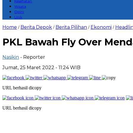
Kesehatan
Wisata
Opini
Unik
Home
Berita Depok
Berita Pilihan
Ekonomi
Headli
/
/
/
/
PKL Bawah Fly Over Menda
Nasikin
- Reporter
Jumat, 25 Maret 2022 - 11:24 WIB
URL berhasil dicopy
URL berhasil dicopy