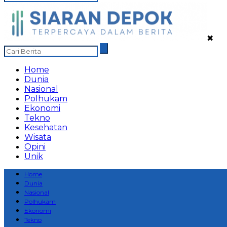
✖
Home
Dunia
Nasional
Polhukam
Ekonomi
Tekno
Kesehatan
Wisata
Opini
Unik
Home
Dunia
Nasional
Polhukam
Ekonomi
Tekno