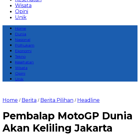
Wisata
Opini
Unik
Home
Dunia
Nasional
Polhukam
Ekonomi
Tekno
Kesehatan
Wisata
Opini
Unik
Home
Berita
Berita Pilihan
Headline
/
/
/
Pembalap MotoGP Dunia
Akan Keliling Jakarta