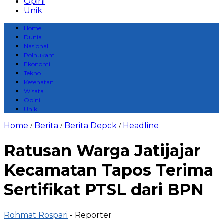
Opini
Unik
Home
Dunia
Nasional
Polhukam
Ekonomi
Tekno
Kesehatan
Wisata
Opini
Unik
Home
Berita
Berita Depok
Headline
/
/
/
Ratusan Warga Jatijajar
Kecamatan Tapos Terima
Sertifikat PTSL dari BPN
Rohmat Rospari
- Reporter