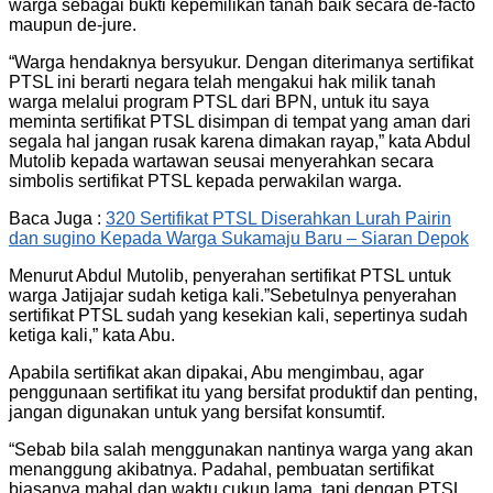
warga sebagai bukti kepemilikan tanah baik secara de-facto
maupun de-jure.
“Warga hendaknya bersyukur. Dengan diterimanya sertifikat
PTSL ini berarti negara telah mengakui hak milik tanah
warga melalui program PTSL dari BPN, untuk itu saya
meminta sertifikat PTSL disimpan di tempat yang aman dari
segala hal jangan rusak karena dimakan rayap,” kata Abdul
Mutolib kepada wartawan seusai menyerahkan secara
simbolis sertifikat PTSL kepada perwakilan warga.
Baca Juga :
320 Sertifikat PTSL Diserahkan Lurah Pairin
dan sugino Kepada Warga Sukamaju Baru – Siaran Depok
Menurut Abdul Mutolib, penyerahan sertifikat PTSL untuk
warga Jatijajar sudah ketiga kali.”Sebetulnya penyerahan
sertifikat PTSL sudah yang kesekian kali, sepertinya sudah
ketiga kali,” kata Abu.
Apabila sertifikat akan dipakai, Abu mengimbau, agar
penggunaan sertifikat itu yang bersifat produktif dan penting,
jangan digunakan untuk yang bersifat konsumtif.
“Sebab bila salah menggunakan nantinya warga yang akan
menanggung akibatnya. Padahal, pembuatan sertifikat
biasanya mahal dan waktu cukup lama, tapi dengan PTSL