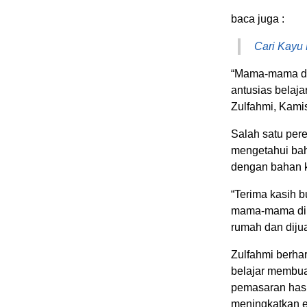
baca juga :
Cari Kayu 
“Mama-mama da
antusias belaja
Zulfahmi, Kamis
Salah satu per
mengetahui bahw
dengan bahan k
“Terima kasih 
mama-mama di si
rumah dan dijual
Zulfahmi berhar
belajar membua
pemasaran has
meningkatkan e