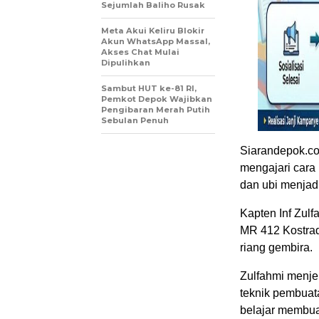
Sejumlah Baliho Rusak
Meta Akui Keliru Blokir
Akun WhatsApp Massal,
Akses Chat Mulai
Dipulihkan
Sambut HUT ke-81 RI,
Pemkot Depok Wajibkan
Pengibaran Merah Putih
Sebulan Penuh
Siarandepok.co
mengajari car
dan ubi menjadi
Kapten Inf Zul
MR 412 Kostrad
riang gembira.
Zulfahmi menje
teknik pembuat
belajar membu