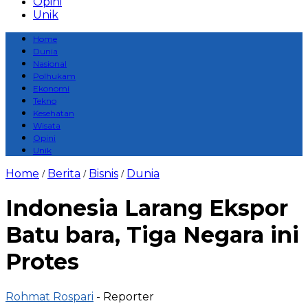
Opini
Unik
Home
Dunia
Nasional
Polhukam
Ekonomi
Tekno
Kesehatan
Wisata
Opini
Unik
Home
Berita
Bisnis
Dunia
/
/
/
Indonesia Larang Ekspor
Batu bara, Tiga Negara ini
Protes
Rohmat Rospari
- Reporter