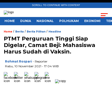
SCROLL TO CONTINUE WITH CONTENT
HOME
DUNIA
NASIONAL
POLHUKAM
EKONOMI
TE
/
/
/
Home
Berita
Berita Pilihan
Headline
PTMT Perguruan Tinggi Siap
Digelar, Camat Beji: Mahasiswa
Harus Sudah di Vaksin.
Rohmat Rospari
- Reporter
Rabu, 10 November 2021 - 17:04 WIB