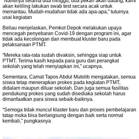
“Nantinya selama dua minggu, dua pekan akan datang, kami
akan keliling lakukan swab test secara acak untuk
memantau. Mudah-mudahan tidak ada apa-apa,” tuturnya
usai kegiatan
Beliau menjelaskan, Pemkot Depok melakukan upaya
mencegah penyebaran Covid-19 dengan program ini, agar
tidak ada kecolongan dan membuat kluster baru pada
pelaksanaan PTMT.
“Mereka rata-rata sudah divaksin, sehingga siap untuk
PTMT. Terima kasih kepada para guru dan perangkat
sekolah yang telah menyiapkan ini,” ucapnya.
Sementara, Camat Tapos Abdul Mutolib mengatakan, semua
siswa tetap menerapkan prokes pada kegiatan PTMT,
didalam maupun diluar sekolah. Dan juga semua fasilitas
pendukung prokes yang sudah disediaka sekolah harus
dimanfaatkan para siswa sebaik-baiknya.
“Semoga tidak muncul klaster baru dan proses pembelajaran
tatap muka bisa berlangsung dengan baik serta normal
kembali,” pungkasnya