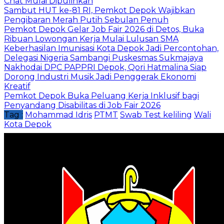
Chat Mulai Dipulihkan
Sambut HUT ke-81 RI, Pemkot Depok Wajibkan
Pengibaran Merah Putih Sebulan Penuh
Pemkot Depok Gelar Job Fair 2026 di Detos, Buka
Ribuan Lowongan Kerja Mulai Lulusan SMA
Keberhasilan Imunisasi Kota Depok Jadi Percontohan,
Delegasi Nigeria Sambangi Puskesmas Sukmajaya
Nakhodai DPC PAPPRI Depok, Qori Hatmalina Siap
Dorong Industri Musik Jadi Penggerak Ekonomi
Kreatif
Pemkot Depok Buka Peluang Kerja Inklusif bagi
Penyandang Disabilitas di Job Fair 2026
Tag :
Mohammad Idris
PTMT
Swab Test keliling
Wali
Kota Depok