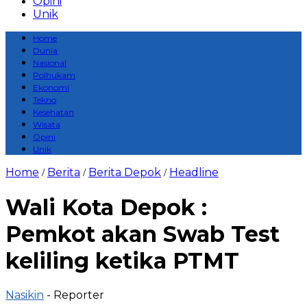
Opini
Unik
Home
Dunia
Nasional
Polhukam
Ekonomi
Tekno
Kesehatan
Wisata
Opini
Unik
Home
Berita
Berita Depok
Headline
/
/
/
Wali Kota Depok :
Pemkot akan Swab Test
keliling ketika PTMT
Nasikin
- Reporter