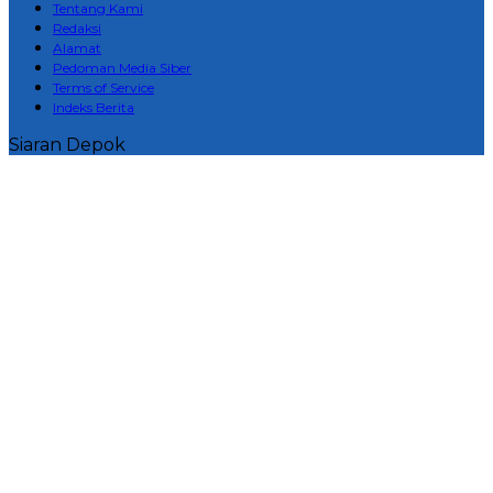
Tentang Kami
Redaksi
Alamat
Pedoman Media Siber
Terms of Service
Indeks Berita
Siaran Depok