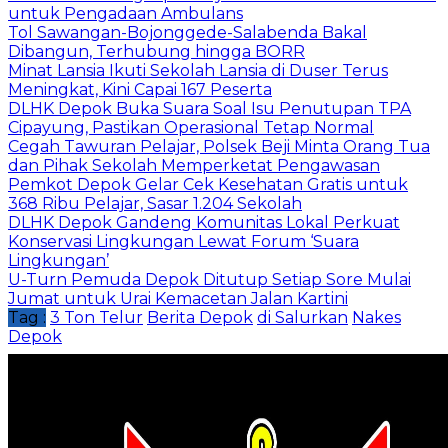
untuk Pengadaan Ambulans
Tol Sawangan-Bojonggede-Salabenda Bakal
Dibangun, Terhubung hingga BORR
Minat Lansia Ikuti Sekolah Lansia di Duser Terus
Meningkat, Kini Capai 167 Peserta
DLHK Depok Buka Suara Soal Isu Penutupan TPA
Cipayung, Pastikan Operasional Tetap Normal
Cegah Tawuran Pelajar, Polsek Beji Minta Orang Tua
dan Pihak Sekolah Memperketat Pengawasan
Pemkot Depok Gelar Cek Kesehatan Gratis untuk
368 Ribu Pelajar, Sasar 1.204 Sekolah
DLHK Depok Gandeng Komunitas Lokal Perkuat
Konservasi Lingkungan Lewat Forum ‘Suara
Lingkungan’
U-Turn Pemuda Depok Ditutup Setiap Sore Mulai
Jumat untuk Urai Kemacetan Jalan Kartini
Tag :
3 Ton Telur
Berita Depok
di Salurkan
Nakes
Depok