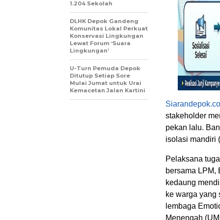
1.204 Sekolah
DLHK Depok Gandeng
Komunitas Lokal Perkuat
Konservasi Lingkungan
Lewat Forum ‘Suara
Lingkungan’
U-Turn Pemuda Depok
Ditutup Setiap Sore
Mulai Jumat untuk Urai
Kemacetan Jalan Kartini
Siarandepok.c
stakeholder me
pekan lalu. Ba
isolasi mandiri
Pelaksana tuga
bersama LPM, B
kedaung mendis
ke warga yang 
lembaga Emotio
Menengah (UM