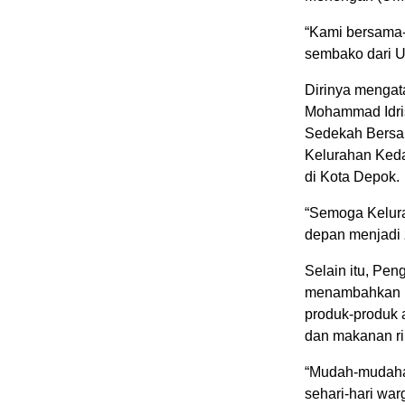
“Kami bersama-
sembako dari U
Dirinya mengata
Mohammad Idri
Sedekah Bersama
Kelurahan Keda
di Kota Depok.
“Semoga Kelura
depan menjadi 
Selain itu, Pe
menambahkan p
produk-produk 
dan makanan ri
“Mudah-mudaha
sehari-hari wa