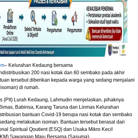
om
– Kelurahan Kedaung bersama
ndistribusikan 200 nasi kotak dan 60 sembako pada akhir
ntuan tersebut diberikan kepada warga yang sedang menjalani
 (isoman) di rumah.
s (Plt) Lurah Kedaung, Lahmudin menjelaskan, pihaknya
imas, Babinsa, Karang Taruna dan Linmas Kelurahan
tribusian bantuan Covid-19 berupa nasi kotak dan sembako
sedang melakukan isoman. Bantuan tersebut berasal dari
nal Spiritual Qoutient (ESQ) dan Usaka Mikro Kecil
KM) Sawangan Maju Bersama (Sasuma).