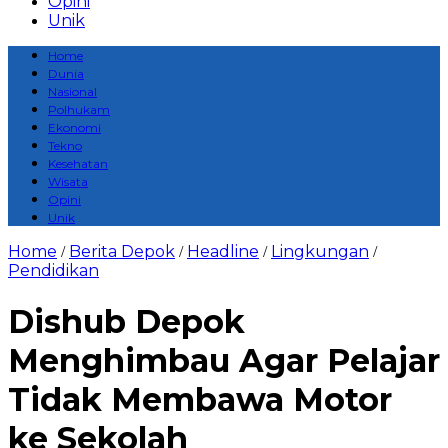
Opini
Unik
Home
Dunia
Nasional
Polhukam
Ekonomi
Tekno
Kesehatan
Wisata
Opini
Unik
Home
Berita Depok
Headline
Lingkungan
/
/
/
/
Pendidikan
Dishub Depok
Menghimbau Agar Pelajar
Tidak Membawa Motor
ke Sekolah