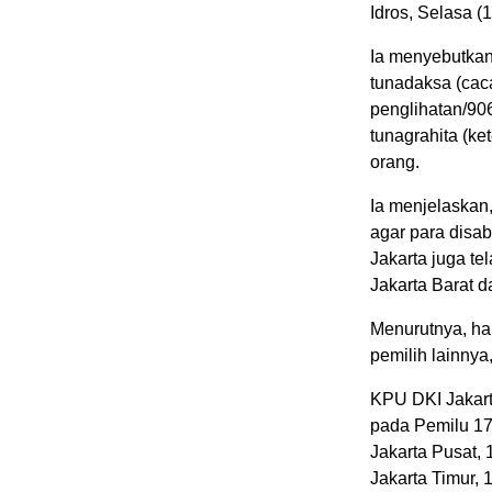
Idros, Selasa (1
Ia menyebutkan 
tunadaksa (caca
penglihatan/90
tunagrahita (ke
orang.
Ia menjelaskan
agar para disa
Jakarta juga te
Jakarta Barat d
Menurutnya, hak
pemilih lainny
KPU DKI Jakart
pada Pemilu 17
Jakarta Pusat, 
Jakarta Timur, 