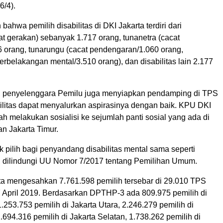
6/4).
bahwa pemilih disabilitas di DKI Jakarta terdiri dari
t gerakan) sebanyak 1.717 orang, tunanetra (cacat
6 orang, tunarungu (cacat pendengaran/1.060 orang,
terbelakangan mental/3.510 orang), dan disabilitas lain 2.177
, penyelenggara Pemilu juga menyiapkan pendamping di TPS
bilitas dapat menyalurkan aspirasinya dengan baik. KPU DKI
lah melakukan sosialisi ke sejumlah panti sosial yang ada di
an Jakarta Timur.
 pilih bagi penyandang disabilitas mental sama seperti
a, dilindungi UU Nomor 7/2017 tentang Pemilihan Umum.
a mengesahkan 7.761.598 pemilih tersebar di 29.010 TPS
 April 2019. Berdasarkan DPTHP-3 ada 809.975 pemilih di
1.253.753 pemilih di Jakarta Utara, 2.246.279 pemilih di
1.694.316 pemilih di Jakarta Selatan, 1.738.262 pemilih di