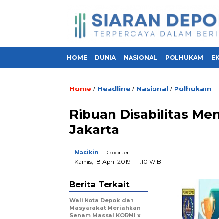
HOME
DUNIA
NASIONAL
POLHUKAM
E
Home
Headline
Nasional
Polhukam
/
/
/
Ribuan Disabilitas Me
Jakarta
Nasikin
- Reporter
Kamis, 18 April 2019 - 11:10 WIB
Berita Terkait
Wali Kota Depok dan
Masyarakat Meriahkan
Senam Massal KORMI x