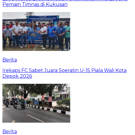
Pemain Timnas di Kukusan
Berita
Irekaps FC Sabet Juara Soeratin U-15 Piala Wali Kota
Depok 2026
Berita