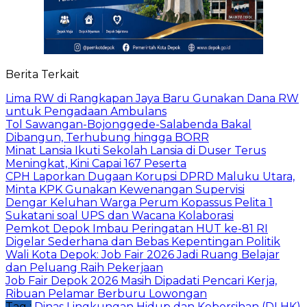
Berita Terkait
Lima RW di Rangkapan Jaya Baru Gunakan Dana RW
untuk Pengadaan Ambulans
Tol Sawangan-Bojonggede-Salabenda Bakal
Dibangun, Terhubung hingga BORR
Minat Lansia Ikuti Sekolah Lansia di Duser Terus
Meningkat, Kini Capai 167 Peserta
CPH Laporkan Dugaan Korupsi DPRD Maluku Utara,
Minta KPK Gunakan Kewenangan Supervisi
Dengar Keluhan Warga Perum Kopassus Pelita 1
Sukatani soal UPS dan Wacana Kolaborasi
Pemkot Depok Imbau Peringatan HUT ke-81 RI
Digelar Sederhana dan Bebas Kepentingan Politik
Wali Kota Depok: Job Fair 2026 Jadi Ruang Belajar
dan Peluang Raih Pekerjaan
Job Fair Depok 2026 Masih Dipadati Pencari Kerja,
Ribuan Pelamar Berburu Lowongan
Tag :
Dinas Lingkungan Hidup dan Kebersihan (DLHK)