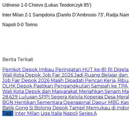
Udinese 1-0 Chievo (Lukas Teodorczyk 85′)
Inter Milan 2-1 Sampdoria (Danilo D’Ambrosio 73′, Radja Nain
Napoli 0-0 Torino
Berita Terkait
Pemkot Depok Imbau Peringatan HUT ke-81 RI Digelar
Wali Kota Depok: Job Fair 2026 Jadi Ruang Belajar da
Job Fair Depok 2026 Masih Dipadati Pencari Kerja, R
DLHK Depok Pastikan Pengangkutan Sampah ke TPA 
Wali Kota Depok dan Masyarakat Meriahkan Senam Mas
28.629 Lulusan SPPI Segera Kelola Koperasi Desa Mera
BGN Hentikan Sementara Operasional Dapur MBG Kara
Batik Gong Si Bolong Depok Tampil Memukau di Indo
Tag :
Inter Milan
Liga Italia
Napoli
Series A