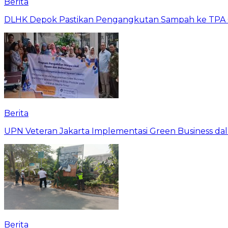
Berita
DLHK Depok Pastikan Pengangkutan Sampah ke TPA 
Berita
UPN Veteran Jakarta Implementasi Green Business dal
Berita