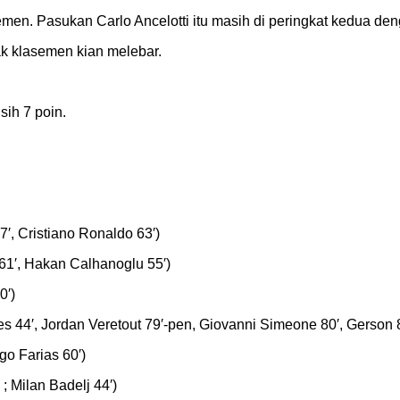
men. Pasukan Carlo Ancelotti itu masih di peringkat kedua den
k klasemen kian melebar.
sih 7 poin.
′, Cristiano Ronaldo 63′)
 61′, Hakan Calhanoglu 55′)
0′)
s 44′, Jordan Veretout 79′-pen, Giovanni Simeone 80′, Gerson 8
go Farias 60′)
; Milan Badelj 44′)