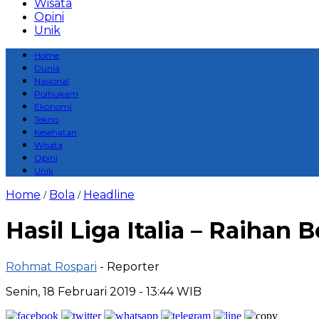
Wisata
Opini
Unik
Home
Dunia
Nasional
Polhukam
Ekonomi
Tekno
Kesehatan
Wisata
Opini
Unik
Home
Bola
Headline
/
/
Hasil Liga Italia – Raihan
Rohmat Rospari
- Reporter
Senin, 18 Februari 2019 - 13:44 WIB