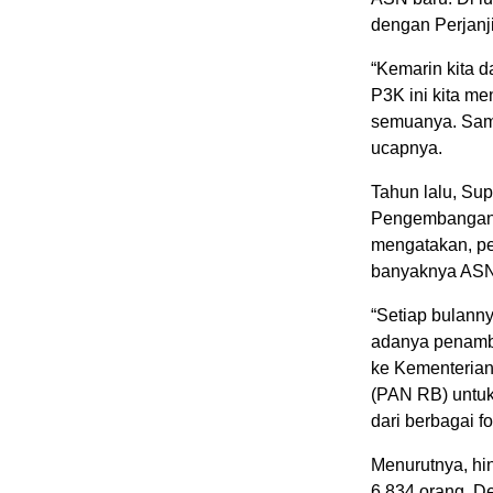
dengan Perjanj
“Kemarin kita 
P3K ini kita m
semuanya. Samp
ucapnya.
Tahun lalu, Su
Pengembangan
mengatakan, pe
banyaknya ASN
“Setiap bulann
adanya penamb
ke Kementerian
(PAN RB) untuk
dari berbagai f
Menurutnya, hi
6.834 orang. D