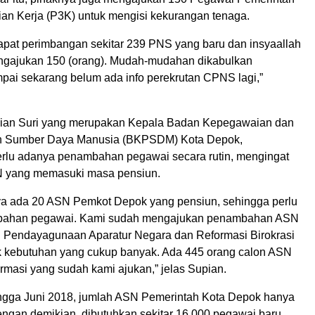
ian Kerja (P3K) untuk mengisi kekurangan tenaga.
dapat perimbangan sekitar 239 PNS yang baru dan insyaallah
engajukan 150 (orang). Mudah-mudahan dikabulkan
ai sekarang belum ada info perekrutan CPNS lagi,”
pian Suri yang merupakan Kepala Badan Kepegawaian dan
 Sumber Daya Manusia (BKPSDM) Kota Depok,
rlu adanya penambahan pegawai secara rutin, mengingat
 yang memasuki masa pensiun.
ya ada 20 ASN Pemkot Depok yang pensiun, sehingga perlu
ahan pegawai. Kami sudah mengajukan penambahan ASN
 Pendayagunaan Aparatur Negara dan Reformasi Birokrasi
 kebutuhan yang cukup banyak. Ada 445 orang calon ASN
ormasi yang sudah kami ajukan,” jelas Supian.
ngga Juni 2018, jumlah ASN Pemerintah Kota Depok hanya
engan demikian, dibutuhkan sekitar 16.000 pegawai baru