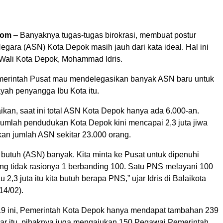
com
– Banyaknya tugas-tugas birokrasi, membuat postur
Negara (ASN) Kota Depok masih jauh dari kata ideal. Hal ini
 Wali Kota Depok, Mohammad Idris.
merintah Pusat mau mendelegasikan banyak ASN baru untuk
ayah penyangga Ibu Kota itu.
ikan, saat ini total ASN Kota Depok hanya ada 6.000-an.
 jumlah pendudukan Kota Depok kini mencapai 2,3 juta jiwa
n jumlah ASN sekitar 23.000 orang.
 butuh (ASN) banyak. Kita minta ke Pusat untuk dipenuhi
ng tidak rasionya 1 berbanding 100. Satu PNS melayani 100
2,3 juta itu kita butuh berapa PNS,” ujar Idris di Balaikota
14/02).
9 ini, Pemerintah Kota Depok hanya mendapat tambahan 239
uar itu, pihaknya juga mengajukan 150 Pegawai Pemerintah