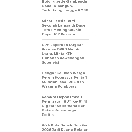
Bojonggede-Salabenda
Bakal Dibangun,
Terhubung hingga BORR
Minat Lansia Ikuti
Sekolah Lansia di Duser
Terus Meningkat, Kini
Capai 167 Peserta
CPH Laporkan Dugaan
Korupsi DPRD Maluku
Utara, Minta KPK
Gunakan Kewenangan
Supervisi
Dengar Keluhan Warga
Perum Kopassus Pelita 1
Sukatani soal UPS dan
Wacana Kolaborasi
Pemkot Depok Imbau
Peringatan HUT ke-81 RI
Digelar Sederhana dan
Bebas Kepentingan
Politik
Wali Kota Depok: Job Fair
2026 Jadi Ruang Belajar