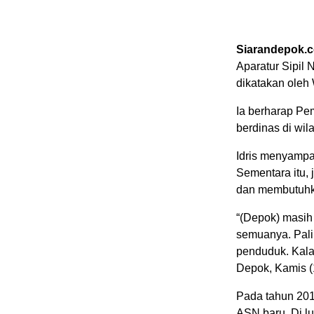
Siarandepok.
Aparatur Sipil 
dikatakan oleh
Ia berharap Pe
berdinas di wil
Idris menyampa
Sementara itu,
dan membutuhka
“(Depok) masih
semuanya. Pali
penduduk. Kalau 
Depok, Kamis (
Pada tahun 201
ASN baru. Di l