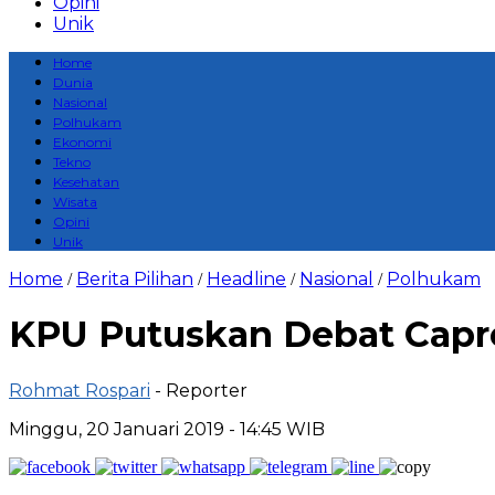
Opini
Unik
Home
Dunia
Nasional
Polhukam
Ekonomi
Tekno
Kesehatan
Wisata
Opini
Unik
Home
Berita Pilihan
Headline
Nasional
Polhukam
/
/
/
/
KPU Putuskan Debat Capre
Rohmat Rospari
- Reporter
Minggu, 20 Januari 2019 - 14:45 WIB