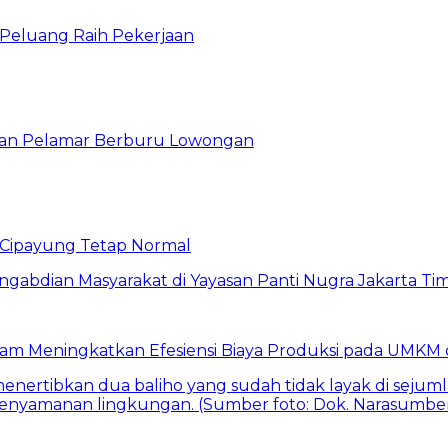
n Peluang Raih Pekerjaan
ibuan Pelamar Berburu Lowongan
Cipayung Tetap Normal
am Meningkatkan Efesiensi Biaya Produksi pada UMKM d