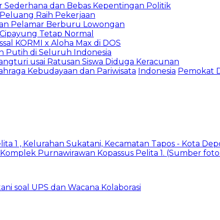
 Sederhana dan Bebas Kepentingan Politik
n Peluang Raih Pekerjaan
ibuan Pelamar Berburu Lowongan
Cipayung Tetap Normal
sal KORMI x Aloha Max di DOS
h Putih di Seluruh Indonesia
ngturi usai Ratusan Siswa Diduga Keracunan
hraga Kebudayaan dan Pariwisata
Indonesia
Pemokat 
ani soal UPS dan Wacana Kolaborasi