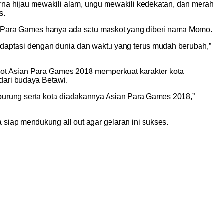
Warna hijau mewakili alam, ungu mewakili kedekatan, dan merah
s.
n Para Games hanya ada satu maskot yang diberi nama Momo.
eradaptasi dengan dunia dan waktu yang terus mudah berubah,”
ot Asian Para Games 2018 memperkuat karakter kota
dari budaya Betawi.
 burung serta kota diadakannya Asian Para Games 2018,”
siap mendukung all out agar gelaran ini sukses.