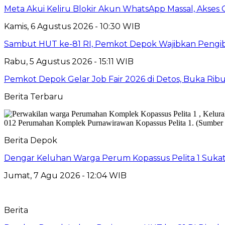
Meta Akui Keliru Blokir Akun WhatsApp Massal, Akses 
Kamis, 6 Agustus 2026 - 10:30 WIB
Sambut HUT ke-81 RI, Pemkot Depok Wajibkan Pengi
Rabu, 5 Agustus 2026 - 15:11 WIB
Pemkot Depok Gelar Job Fair 2026 di Detos, Buka Ri
Berita Terbaru
Berita Depok
Dengar Keluhan Warga Perum Kopassus Pelita 1 Sukat
Jumat, 7 Agu 2026 - 12:04 WIB
Berita