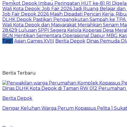
Pemkot Depok Imbau Peringatan HUT ke-81 RI Digelar
Wali Kota Depok: Job Fair 2026 Jadi Ruang Belajar da
Job Fair Depok 2026 Masih Dipadati Pencari Kerja, R
DLHK Depok Pastikan Pengangkutan Sampah ke TPA 
Wali Kota Depok dan Masyarakat Meriahkan Senam Mas
28.629 Lulusan SPPI Segera Kelola Koperasi Desa Mera
BGN Hentikan Sementara Operasional Dapur MBG Kara
Tag :
Asian Games XVIII
Berita Depok
Dinas Pemuda Ola
Berita Terbaru
Berita Depok
Dengar Keluhan Warga Perum Kopassus Pelita 1 Sukat