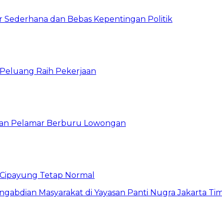
 Sederhana dan Bebas Kepentingan Politik
n Peluang Raih Pekerjaan
ibuan Pelamar Berburu Lowongan
Cipayung Tetap Normal