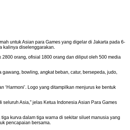
mah untuk Asian para Games yang digelar di Jakarta pada 6-
 kalinya diselenggarakan.
 2800 orang, ofisial 1800 orang dan diliput oleh 500 media
 gawang, bowling, angkat beban, catur, bersepeda, judo,
‘Harmoni’. Logo yang ditampilkan menjurus ke bentuk
i seluruh Asia,” jelas Ketua Indonesia Asian Para Games
 tiga kurva dalam tiga warna di sekitar siluet manusia yang
ntuk pencapaian bersama.