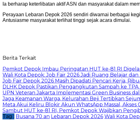
Ia berharap keterlibatan aktif ASN dan masyarakat dalam mem
Perayaan Lebaran Depok 2026 sendiri diwarnai berbagai kegia
Antusiasme masyarakat terlihat tinggi sejak acara dimulai.
Berita Terkait
Pemkot Depok Imbau Peringatan HUT ke-81 RI Digelar
Wali Kota Depok: Job Fair 2026 Jadi Ruang Belajar da
Job Fair Depok 2026 Masih Dipadati Pencari Kerja, R
DLHK Depok Pastikan Pengangkutan Sampah ke TPA 
UPN Veteran Jakarta Implementasi Green Business dal
Jaga Keamanan Warga, Kelurahan Beji Tertibkan Seju
Meta Akui Keliru Blokir Akun WhatsApp Massal, Akses 
Sambut HUT ke-81 RI, Pemkot Depok Wajibkan Pengi
Tag :
Busana 70 an
Lebaran Depok 2026
Wali Kota Dep