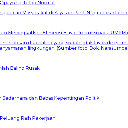
Cipayung Tetap Normal
am Meningkatkan Efesiensi Biaya Produksi pada UMKM d
mlah Baliho Rusak
 Sederhana dan Bebas Kepentingan Politik
n Peluang Raih Pekerjaan