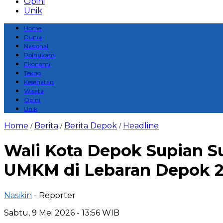
Opini
Unik
Home
Dunia
Nasional
Polhukam
Ekonomi
Tekno
Kesehatan
Wisata
Opini
Unik
Home
Berita
Berita Depok
Headline
/
/
/
Wali Kota Depok Supian S
UMKM di Lebaran Depok 
Nasikin
- Reporter
Sabtu, 9 Mei 2026 - 13:56 WIB