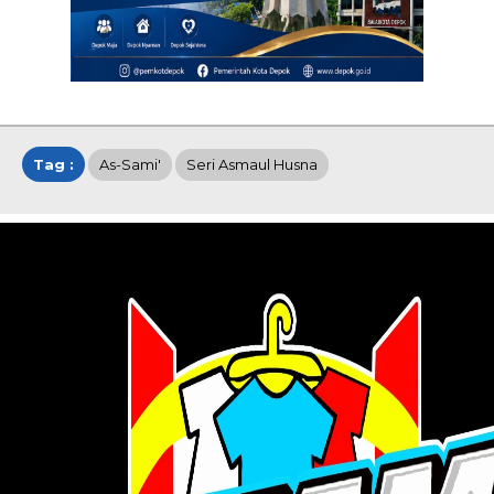
Tag :
As-Sami'
Seri Asmaul Husna