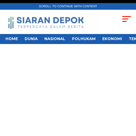
SCROLL TO CONTINUE WITH CONTENT
HOME
DUNIA
NASIONAL
POLHUKAM
EKONOMI
TE