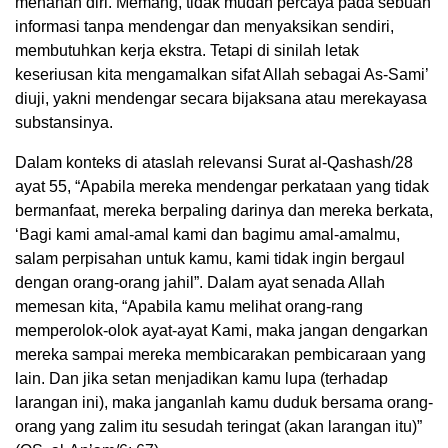
menahan diri. Memang, tidak mudah percaya pada sebuah
informasi tanpa mendengar dan menyaksikan sendiri,
membutuhkan kerja ekstra. Tetapi di sinilah letak
keseriusan kita mengamalkan sifat Allah sebagai As-Sami’
diuji, yakni mendengar secara bijaksana atau merekayasa
substansinya.
Dalam konteks di ataslah relevansi Surat al-Qashash/28
ayat 55, “Apabila mereka mendengar perkataan yang tidak
bermanfaat, mereka berpaling darinya dan mereka berkata,
‘Bagi kami amal-amal kami dan bagimu amal-amalmu,
salam perpisahan untuk kamu, kami tidak ingin bergaul
dengan orang-orang jahil”. Dalam ayat senada Allah
memesan kita, “Apabila kamu melihat orang-rang
memperolok-olok ayat-ayat Kami, maka jangan dengarkan
mereka sampai mereka membicarakan pembicaraan yang
lain. Dan jika setan menjadikan kamu lupa (terhadap
larangan ini), maka janganlah kamu duduk bersama orang-
orang yang zalim itu sesudah teringat (akan larangan itu)”