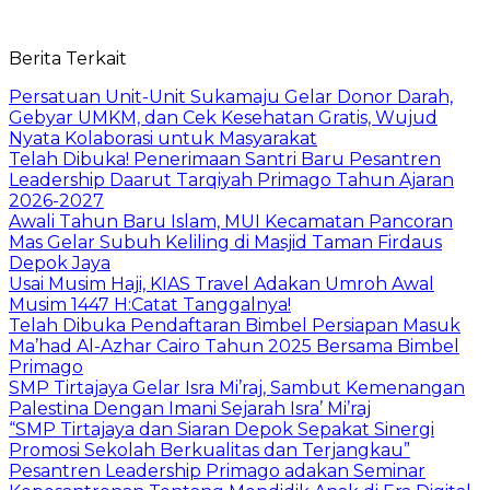
Berita Terkait
Persatuan Unit-Unit Sukamaju Gelar Donor Darah,
Gebyar UMKM, dan Cek Kesehatan Gratis, Wujud
Nyata Kolaborasi untuk Masyarakat
Telah Dibuka! Penerimaan Santri Baru Pesantren
Leadership Daarut Tarqiyah Primago Tahun Ajaran
2026-2027
Awali Tahun Baru Islam, MUI Kecamatan Pancoran
Mas Gelar Subuh Keliling di Masjid Taman Firdaus
Depok Jaya
Usai Musim Haji, KIAS Travel Adakan Umroh Awal
Musim 1447 H:Catat Tanggalnya!
Telah Dibuka Pendaftaran Bimbel Persiapan Masuk
Ma’had Al-Azhar Cairo Tahun 2025 Bersama Bimbel
Primago
SMP Tirtajaya Gelar Isra Mi’raj, Sambut Kemenangan
Palestina Dengan Imani Sejarah Isra’ Mi’raj
“SMP Tirtajaya dan Siaran Depok Sepakat Sinergi
Promosi Sekolah Berkualitas dan Terjangkau”
Pesantren Leadership Primago adakan Seminar