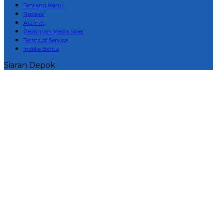
Tentang Kami
Redaksi
Alamat
Pedoman Media Siber
Terms of Service
Indeks Berita
Siaran Depok