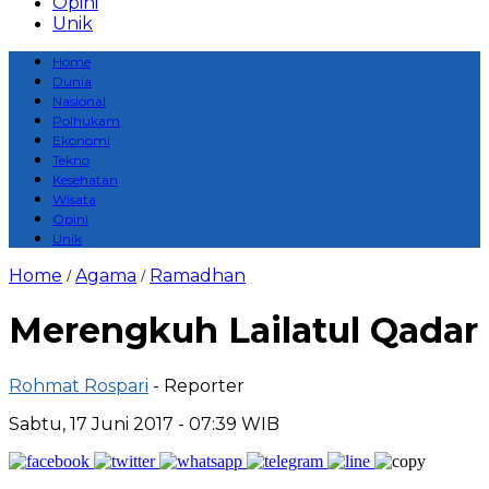
Opini
Unik
Home
Dunia
Nasional
Polhukam
Ekonomi
Tekno
Kesehatan
Wisata
Opini
Unik
Home
Agama
Ramadhan
/
/
Merengkuh Lailatul Qadar
Rohmat Rospari
- Reporter
Sabtu, 17 Juni 2017 - 07:39 WIB