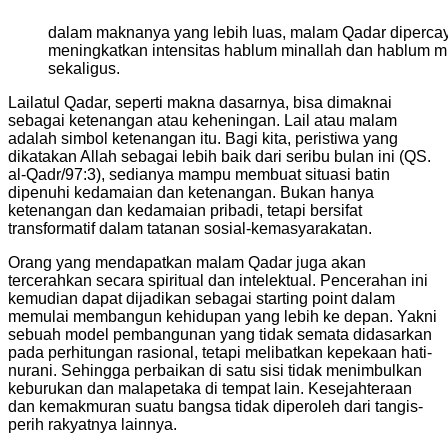
dalam maknanya yang lebih luas, malam Qadar diperc
meningkatkan intensitas hablum minallah dan hablum 
sekaligus.
Lailatul Qadar, seperti makna dasarnya, bisa dimaknai
sebagai ketenangan atau keheningan. Lail atau malam
adalah simbol ketenangan itu. Bagi kita, peristiwa yang
dikatakan Allah sebagai lebih baik dari seribu bulan ini (QS.
al-Qadr/97:3), sedianya mampu membuat situasi batin
dipenuhi kedamaian dan ketenangan. Bukan hanya
ketenangan dan kedamaian pribadi, tetapi bersifat
transformatif dalam tatanan sosial-kemasyarakatan.
Orang yang mendapatkan malam Qadar juga akan
tercerahkan secara spiritual dan intelektual. Pencerahan ini
kemudian dapat dijadikan sebagai starting point dalam
memulai membangun kehidupan yang lebih ke depan. Yakni
sebuah model pembangunan yang tidak semata didasarkan
pada perhitungan rasional, tetapi melibatkan kepekaan hati-
nurani. Sehingga perbaikan di satu sisi tidak menimbulkan
keburukan dan malapetaka di tempat lain. Kesejahteraan
dan kemakmuran suatu bangsa tidak diperoleh dari tangis-
perih rakyatnya lainnya.