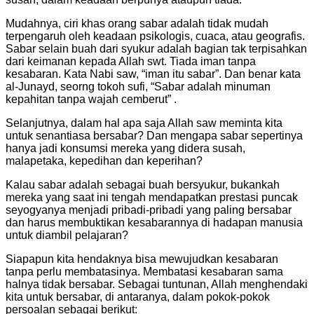
Mudahnya, ciri khas orang sabar adalah tidak mudah
terpengaruh oleh keadaan psikologis, cuaca, atau geografis.
Sabar selain buah dari syukur adalah bagian tak terpisahkan
dari keimanan kepada Allah swt. Tiada iman tanpa
kesabaran. Kata Nabi saw, “iman itu sabar”. Dan benar kata
al-Junayd, seorng tokoh sufi, “Sabar adalah minuman
kepahitan tanpa wajah cemberut” .
Selanjutnya, dalam hal apa saja Allah saw meminta kita
untuk senantiasa bersabar? Dan mengapa sabar sepertinya
hanya jadi konsumsi mereka yang didera susah,
malapetaka, kepedihan dan keperihan?
Kalau sabar adalah sebagai buah bersyukur, bukankah
mereka yang saat ini tengah mendapatkan prestasi puncak
seyogyanya menjadi pribadi-pribadi yang paling bersabar
dan harus membuktikan kesabarannya di hadapan manusia
untuk diambil pelajaran?
Siapapun kita hendaknya bisa mewujudkan kesabaran
tanpa perlu membatasinya. Membatasi kesabaran sama
halnya tidak bersabar. Sebagai tuntunan, Allah menghendaki
kita untuk bersabar, di antaranya, dalam pokok-pokok
persoalan sebagai berikut: