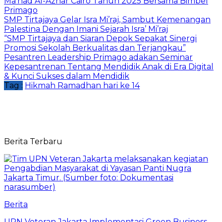
Ma’had Al-Azhar Cairo Tahun 2025 Bersama Bimbel
Primago
SMP Tirtajaya Gelar Isra Mi’raj, Sambut Kemenangan
Palestina Dengan Imani Sejarah Isra’ Mi’raj
“SMP Tirtajaya dan Siaran Depok Sepakat Sinergi
Promosi Sekolah Berkualitas dan Terjangkau”
Pesantren Leadership Primago adakan Seminar
Kepesantrenan Tentang Mendidik Anak di Era Digital
& Kunci Sukses dalam Mendidik
Tag :
Hikmah Ramadhan hari ke 14
Berita Terbaru
Berita
UPN Veteran Jakarta Implementasi Green Business