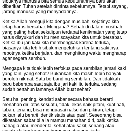
sibuknya manusia bila semua kebutuhannya baru akan
diberikan Tuhan setelah diminta sebelumnya. Tetapi sayang,
jarang manusia yang menyadarinya.
Ketika Allah menguji kita dengan musibah, sejatinya kita
tetap harus bersabar. Mengapa? Sebab di dalam musibah
yang paling hebat sekalipun terdapat kenikmatan yang tetap
harus disyukuri dan itu meniscayakan kita untuk bersabar.
Ketika ibu jari kaki kita membengkak karena terluka,
biasanya kita lebih sibuk mengeluhkan tentang sakitnya,
repotnya ketika berjalan, dan menghitung waktu mengharap
agar segera sembuh.
Mengapa kita tidak lebih terfokus pada sembilan jemari kaki
yang lain, yang sehat? Bukankah kita masih lebih banyak
beroleh nikmat. Satu berbanding sembilan. Dan tidakkah
baru beberapa saat saja ibu jari kaki itu terluka, sedang
sudah bertahun lamanya Allah buat sehat?
Satu hal penting, kendati sabar secara bahasa berarti
menahan diri atas sesuatu, tidak lekas naik pitam, kuat hati,
tabah, tenang, bisa menguasai nafsu dan pikiran, tetapi
bukan lalu berarti identik statis atau pasif. Seseorang bisa
dikatakan sabar bila ia mampu menahan diri, baik ketika
bahagia atau menderita, sehat atau sakit, senang atau
susah, dalam keadaan berpunya ataupun tiada.