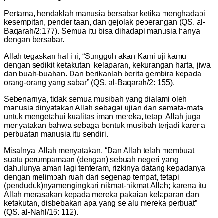
Pertama, hendaklah manusia bersabar ketika menghadapi
kesempitan, penderitaan, dan gejolak peperangan (QS. al-
Baqarah/2:177). Semua itu bisa dihadapi manusia hanya
dengan bersabar.
Allah tegaskan hal ini, “Sungguh akan Kami uji kamu
dengan sedikit ketakutan, kelaparan, kekurangan harta, jiwa
dan buah-buahan. Dan berikanlah berita gembira kepada
orang-orang yang sabar” (QS. al-Baqarah/2: 155).
Sebenarnya, tidak semua musibah yang dialami oleh
manusia dinyatakan Allah sebagai ujian dan semata-mata
untuk mengetahui kualitas iman mereka, tetapi Allah juga
menyatakan bahwa sebaga bentuk musibah terjadi karena
perbuatan manusia itu sendiri.
Misalnya, Allah menyatakan, “Dan Allah telah membuat
suatu perumpamaan (dengan) sebuah negeri yang
dahulunya aman lagi tenteram, rizkinya datang kepadanya
dengan melimpah ruah dari segenap tempat, tetapi
(penduduk)nyamengingkari nikmat-nikmat Allah; karena itu
Allah merasakan kepada mereka pakaian kelaparan dan
ketakutan, disbebakan apa yang selalu mereka perbuat”
(QS. al-Nahl/16: 112).