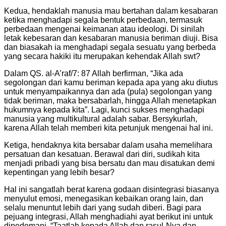
Kedua, hendaklah manusia mau bertahan dalam kesabaran
ketika menghadapi segala bentuk perbedaan, termasuk
perbedaan mengenai keimanan atau ideologi. Di sinilah
letak kebesaran dan kesabaran manusia beriman diuji. Bisa
dan biasakah ia menghadapi segala sesuatu yang berbeda
yang secara hakiki itu merupakan kehendak Allah swt?
Dalam QS. al-A’raf/7: 87 Allah berfirman, “Jika ada
segolongan dari kamu beriman kepada apa yang aku diutus
untuk menyampaikannya dan ada (pula) segolongan yang
tidak beriman, maka bersabarlah, hingga Allah menetapkan
hukumnya kepada kita”. Lagi, kunci sukses menghadapi
manusia yang multikultural adalah sabar. Bersykurlah,
karena Allah telah memberi kita petunjuk mengenai hal ini.
Ketiga, hendaknya kita bersabar dalam usaha memelihara
persatuan dan kesatuan. Berawal dari diri, sudikah kita
menjadi pribadi yang bisa bersatu dan mau disatukan demi
kepentingan yang lebih besar?
Hal ini sangatlah berat karena godaan disintegrasi biasanya
menyulut emosi, menegasikan kebaikan orang lain, dan
selalu menuntut lebih dari yang sudah diberi. Bagi para
pejuang integrasi, Allah menghadiahi ayat berikut ini untuk
dipedomani, “Taatlah kepada Allah dan rasul-Nya dan