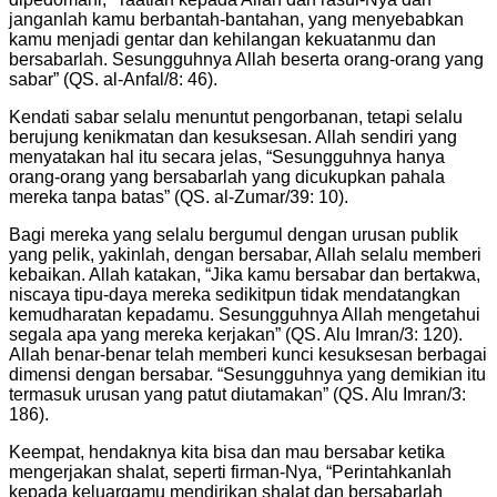
janganlah kamu berbantah-bantahan, yang menyebabkan
kamu menjadi gentar dan kehilangan kekuatanmu dan
bersabarlah. Sesungguhnya Allah beserta orang-orang yang
sabar” (QS. al-Anfal/8: 46).
Kendati sabar selalu menuntut pengorbanan, tetapi selalu
berujung kenikmatan dan kesuksesan. Allah sendiri yang
menyatakan hal itu secara jelas, “Sesungguhnya hanya
orang-orang yang bersabarlah yang dicukupkan pahala
mereka tanpa batas” (QS. al-Zumar/39: 10).
Bagi mereka yang selalu bergumul dengan urusan publik
yang pelik, yakinlah, dengan bersabar, Allah selalu memberi
kebaikan. Allah katakan, “Jika kamu bersabar dan bertakwa,
niscaya tipu-daya mereka sedikitpun tidak mendatangkan
kemudharatan kepadamu. Sesungguhnya Allah mengetahui
segala apa yang mereka kerjakan” (QS. Alu Imran/3: 120).
Allah benar-benar telah memberi kunci kesuksesan berbagai
dimensi dengan bersabar. “Sesungguhnya yang demikian itu
termasuk urusan yang patut diutamakan” (QS. Alu Imran/3:
186).
Keempat, hendaknya kita bisa dan mau bersabar ketika
mengerjakan shalat, seperti firman-Nya, “Perintahkanlah
kepada keluargamu mendirikan shalat dan bersabarlah