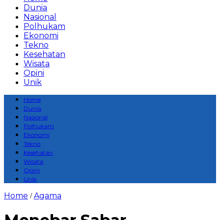
Dunia
Nasional
Polhukam
Ekonomi
Tekno
Kesehatan
Wisata
Opini
Unik
Home
Dunia
Nasional
Polhukam
Ekonomi
Tekno
Kesehatan
Wisata
Opini
Unik
Home
Agama
/