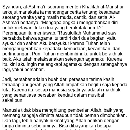
Syahdan, al-Ashma’i, seorang menteri Khalifah al-Manshur,
terkejut manakala ia mendengar cerita tentang kesabaran
seorang wanita yang masih muda, cantik, dan setia. Al-
Ashma’i bertanya, “Mengapa engkau mengorbankan diri
untuk melayani lelaki tua yang berakhlak buruk?”
Perempuan itu menjawab, “Rasulullah Muhammad saw
bersabda bahwa agama itu terdiri dari dua bagian, yaitu
syukur dan sabar. Aku bersyukur karena Tuhan telah
menganugerahkan kepadaku kemudaan, kecantikan, dan
perlindungan. Pun, Tuhan membimbingku untuk berakhlak
baik. Aku telah melaksanakan setengah agamaku. Karena
itu, kini aku ingin melengkapi agamaku dengan setengahnya
lagi, yakni bersabar”.
Jadi, bersabar adalah buah dari perasaan terima kasih
terhadap anugerah yang Allah limpahkan begitu saja kepada
kita. Karena itu, setiap manusia sejatinya adalah makhluk
yang senantiasa bersabar, kendati dalam musibah
sekalipun.
Manusia tidak bisa menghitung pemberian Allah, baik yang
memang sengaja diminta ataupun tidak pernah dimohonkan.
Dan lagi, lebih banyak nikmat yang Allah berikan dengan
tanpa diminta sebelumnya. Bisa dibayangkan betapa