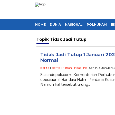
HOME
DUNIA
NASIONAL
POLHUKAM
E
Topik
Tidak Jadi Tutup
Tidak Jadi Tutup 1 Januari 20
Normal
Berita
|
Berita Pilihan
|
Headline
| Senin, 3 Januari
Siarandepok.com- Kementerian Perhubu
operasional Bandara Halim Perdana Kusuma 
Namun hal tersebut urung…