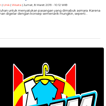
n
|
Unik
|
Wisata
| Jumat, 8 Maret 2019 - 10:12 WIB
 Tuhan untuk menyatukan pasangan yang dimabuk asmara. Karena
ahan digelar dengan konsep semenarik mungkin, seperti…