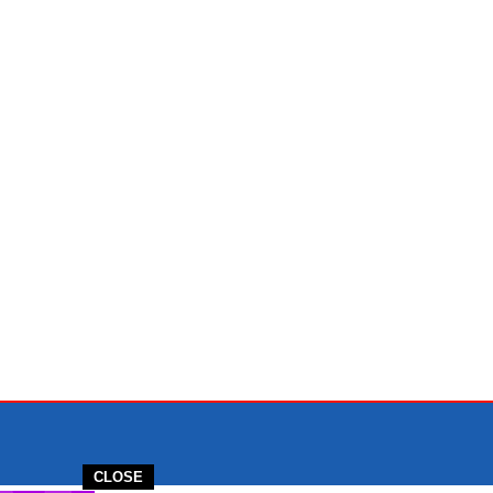
CLOSE