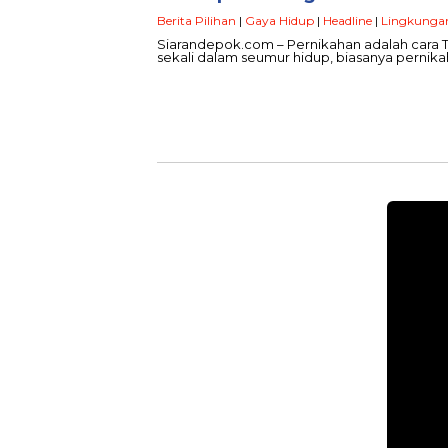
Berita Pilihan
|
Gaya Hidup
|
Headline
|
Lingkunga
Siarandepok.com – Pernikahan adalah cara
sekali dalam seumur hidup, biasanya pernik