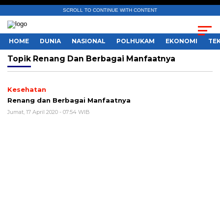
SCROLL TO CONTINUE WITH CONTENT
HOME
DUNIA
NASIONAL
POLHUKAM
EKONOMI
TE
Topik
Renang Dan Berbagai Manfaatnya
Kesehatan
Renang dan Berbagai Manfaatnya
Jumat, 17 April 2020 - 07:54 WIB