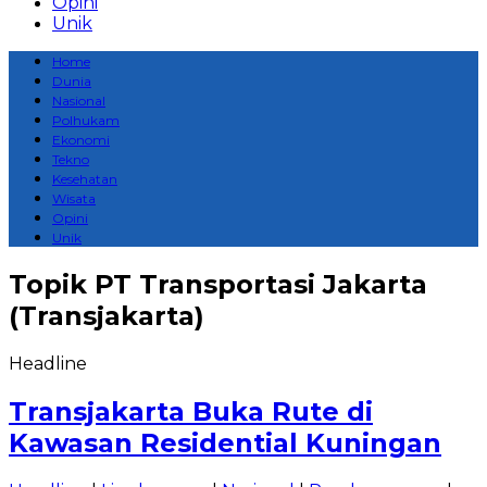
Opini
Unik
Home
Dunia
Nasional
Polhukam
Ekonomi
Tekno
Kesehatan
Wisata
Opini
Unik
Topik
PT Transportasi Jakarta
(Transjakarta)
Headline
Transjakarta Buka Rute di
Kawasan Residential Kuningan