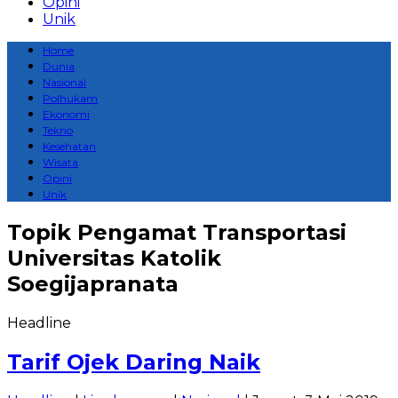
Opini
Unik
Home
Dunia
Nasional
Polhukam
Ekonomi
Tekno
Kesehatan
Wisata
Opini
Unik
Topik
Pengamat Transportasi
Universitas Katolik
Soegijapranata
Headline
Tarif Ojek Daring Naik