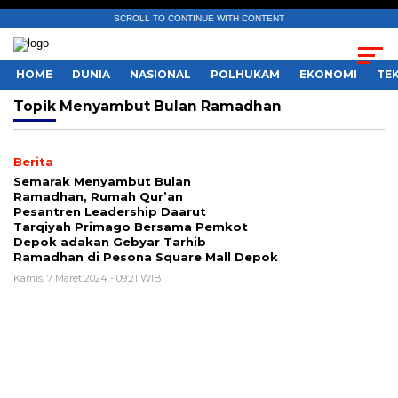
SCROLL TO CONTINUE WITH CONTENT
HOME
DUNIA
NASIONAL
POLHUKAM
EKONOMI
TE
Topik
Menyambut Bulan Ramadhan
Berita
Semarak Menyambut Bulan
Ramadhan, Rumah Qur’an
Pesantren Leadership Daarut
Tarqiyah Primago Bersama Pemkot
Depok adakan Gebyar Tarhib
Ramadhan di Pesona Square Mall Depok
Kamis, 7 Maret 2024 - 09:21 WIB