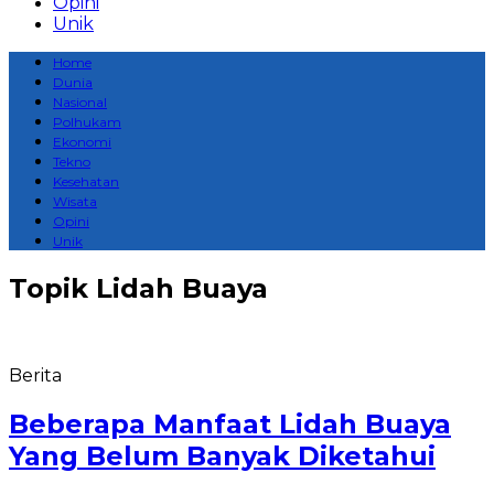
Opini
Unik
Home
Dunia
Nasional
Polhukam
Ekonomi
Tekno
Kesehatan
Wisata
Opini
Unik
Topik
Lidah Buaya
Berita
Beberapa Manfaat Lidah Buaya
Yang Belum Banyak Diketahui