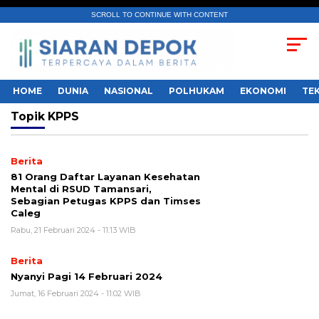
SCROLL TO CONTINUE WITH CONTENT
HOME
DUNIA
NASIONAL
POLHUKAM
EKONOMI
TE
Topik
KPPS
Berita
81 Orang Daftar Layanan Kesehatan
Mental di RSUD Tamansari,
Sebagian Petugas KPPS dan Timses
Caleg
Rabu, 21 Februari 2024 - 11:13 WIB
Berita
Nyanyi Pagi 14 Februari 2024
Jumat, 16 Februari 2024 - 11:02 WIB