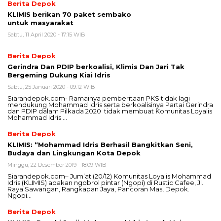
Berita Depok
KLIMIS berikan 70 paket sembako
untuk masyarakat
Sabtu, 11 April 2020 - 17:15 WIB
Berita Depok
Gerindra Dan PDIP berkoalisi, Klimis Dan Jari Tak
Bergeming Dukung Kiai Idris
Sabtu, 25 Januari 2020 - 09:12 WIB
Siarandepok.com- Ramainya pemberitaan PKS tidak lagi
mendukung Mohammad Idris serta berkoalisinya Partai Gerindra
dan PDIP dalam Pilkada 2020 tidak membuat Komunitas Loyalis
Mohammad Idris …
Berita Depok
KLIMIS: “Mohammad Idris Berhasil Bangkitkan Seni,
Budaya dan Lingkungan Kota Depok
Minggu, 22 Desember 2019 - 18:09 WIB
Siarandepok.com– Jum’at (20/12) Komunitas Loyalis Mohammad
Idris (KLIMIS) adakan ngobrol pintar (Ngopi) di Rustic Cafee, Jl.
Raya Sawangan, Rangkapan Jaya, Pancoran Mas, Depok.
Ngopi…
Berita Depok