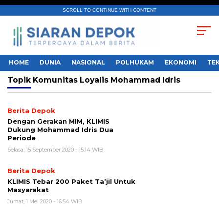
SCROLL TO CONTINUE WITH CONTENT
HOME
DUNIA
NASIONAL
POLHUKAM
EKONOMI
TE
Topik
Komunitas Loyalis Mohammad Idris
Berita Depok
Dengan Gerakan MIM, KLIMIS
Dukung Mohammad Idris Dua
Periode
Selasa, 15 September 2020 - 15:14 WIB
Berita Depok
KLIMIS Tebar 200 Paket Ta’jil Untuk
Masyarakat
Jumat, 1 Mei 2020 - 16:54 WIB