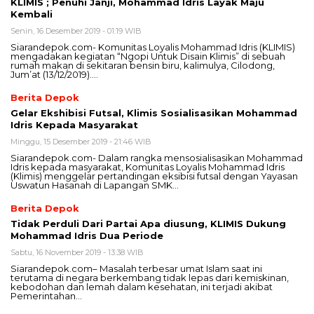
KLIMIS ; Penuhi Janji, Mohammad Idris Layak Maju
Kembali
Senin, 16 Desember 2019 - 01:19 WIB
Siarandepok.com- Komunitas Loyalis Mohammad Idris (KLIMIS)
mengadakan kegiatan “Ngopi Untuk Disain Klimis” di sebuah
rumah makan di sekitaran bensin biru, kalimulya, Cilodong,
Jum’at (13/12/2019)….
Berita Depok
Gelar Ekshibisi Futsal, Klimis Sosialisasikan Mohammad
Idris Kepada Masyarakat
Minggu, 15 Desember 2019 - 21:46 WIB
Siarandepok.com- Dalam rangka mensosialisasikan Mohammad
Idris kepada masyarakat, Komunitas Loyalis Mohammad Idris
(Klimis) menggelar pertandingan eksibisi futsal dengan Yayasan
Uswatun Hasanah di Lapangan SMK…
Berita Depok
Tidak Perduli Dari Partai Apa diusung, KLIMIS Dukung
Mohammad Idris Dua Periode
Sabtu, 16 November 2019 - 13:38 WIB
Siarandepok.com– Masalah terbesar umat Islam saat ini
terutama di negara berkembang tidak lepas dari kemiskinan,
kebodohan dan lemah dalam kesehatan, ini terjadi akibat
Pemerintahan…