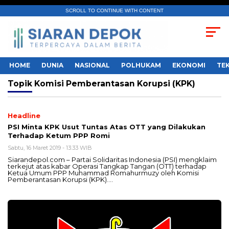
SCROLL TO CONTINUE WITH CONTENT
HOME
DUNIA
NASIONAL
POLHUKAM
EKONOMI
TE
Topik
Komisi Pemberantasan Korupsi (KPK)
Headline
PSI Minta KPK Usut Tuntas Atas OTT yang Dilakukan
Terhadap Ketum PPP Romi
Sabtu, 16 Maret 2019 - 13:33 WIB
Siarandepol.com – Partai Solidaritas Indonesia (PSI) mengklaim
terkejut atas kabar Operasi Tangkap Tangan (OTT) terhadap
Ketua Umum PPP Muhammad Romahurmuzy oleh Komisi
Pemberantasan Korupsi (KPK)….