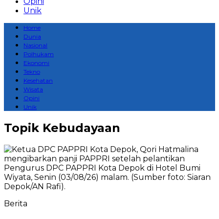
Opini
Unik
Home
Dunia
Nasional
Polhukam
Ekonomi
Tekno
Kesehatan
Wisata
Opini
Unik
Topik
Kebudayaan
Berita