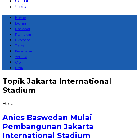
Opini
Unik
Home
Dunia
Nasional
Polhukam
Ekonomi
Tekno
Kesehatan
Wisata
Opini
Unik
Topik
Jakarta International
Stadium
Bola
Anies Baswedan Mulai
Pembangunan Jakarta
International Stadium