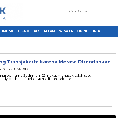
KONOMI
TEKNO
KESEHATAN
WISATA
OPINI
UNIK
g Transjakarta karena Merasa Direndahkan
et 2019 - 18:56 WIB
hui bernama Sudirman (52) nekat menusuk salah satu
ndy Marbun di Halte BKN Cililitan, Jakarta…