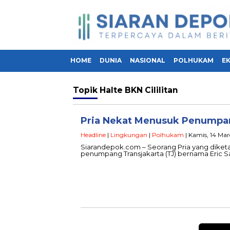
HOME
DUNIA
NASIONAL
POLHUKAM
E
Topik
Halte BKN Cililitan
Pria Nekat Menusuk Penumpan
Headline
|
Lingkungan
|
Polhukam
| Kamis, 14 Mar
Siarandepok.com – Seorang Pria yang diketa
penumpang Transjakarta (TJ) bernama Eric Sa