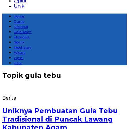
Opini
Unik
Home
Dunia
Nasional
Polhukam
Ekonomi
Tekno
Kesehatan
Wisata
Opini
Unik
Topik
gula tebu
Berita
Uniknya Pembuatan Gula Tebu
Tradisional di Puncak Lawang
Kabupaten Agam