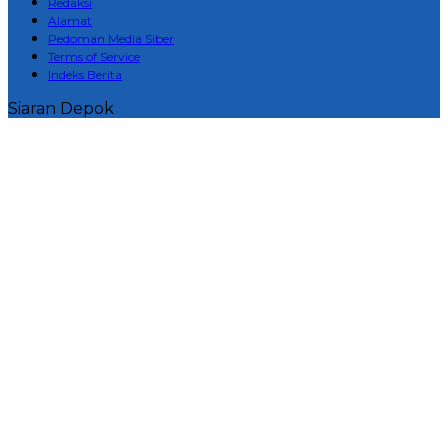
Redaksi
Alamat
Pedoman Media Siber
Terms of Service
Indeks Berita
Siaran Depok