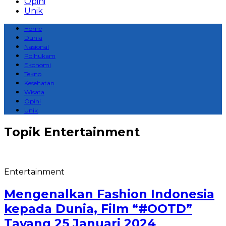
Opini
Unik
Home
Dunia
Nasional
Polhukam
Ekonomi
Tekno
Kesehatan
Wisata
Opini
Unik
Topik
Entertainment
Entertainment
Mengenalkan Fashion Indonesia
kepada Dunia, Film “#OOTD”
Tayang 25 Januari 2024