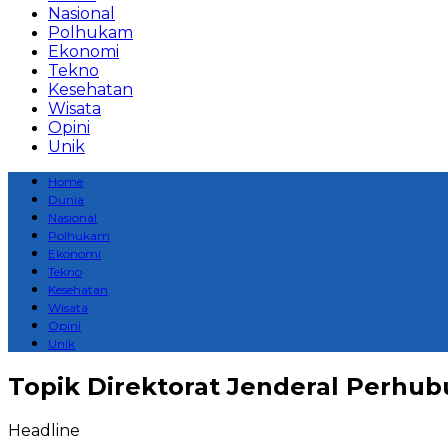
Nasional
Polhukam
Ekonomi
Tekno
Kesehatan
Wisata
Opini
Unik
Home
Dunia
Nasional
Polhukam
Ekonomi
Tekno
Kesehatan
Wisata
Opini
Unik
Topik
Direktorat Jenderal Perhu
Headline