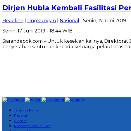
Dirjen Hubla Kembali Fasilitasi 
Headline
|
Lingkungan
|
Nasional
| Senin, 17 Juni 2019 -
Senin, 17 Juni 2019 - 18:44 WIB
Siarandepok.com – Untuk kesekian kalinya, Direktora
penyerahan santunan kepada keluarga pelaut atas na
Tentang Kami
Redaksi
Alamat
Pedoman Media Siber