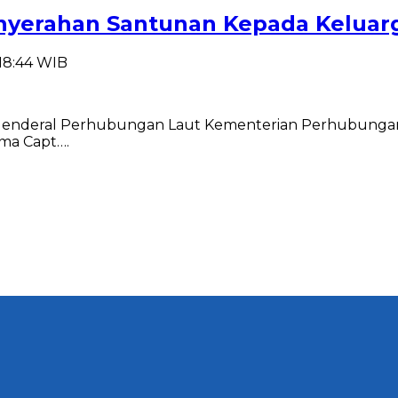
Penyerahan Santunan Kepada Keluar
 18:44 WIB
t Jenderal Perhubungan Laut Kementerian Perhubungan
ma Capt….